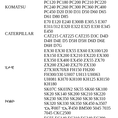
PC120 PC180 PC200 PC210 PC220
KOMATSU
PC240 PC260 PC300 PC360 PC400
PC450 D20 D30 D31 D50 D60 D65
D61 D80 D85
E70 E120 E240 E300B E305.5 E307
E311/312 E320 E322 E325 E330 E345
E450
CATERPILLAR
CAT215 CAT225 CAT235 D3C D4D
D4H D4E D5 D5H D5H D6D D6E
D6H D7G
EX30 EX30 EX55 EX60 EX100/120
EX150 EX200 EX210 EX220 EX300
EX350 EX400 EX450 ZX55 ZX70
ZX200 ZX240 ZX270 ZX330
ሂታቺ
Z7X30X70X8 FH150 FH200
FH300/330 UH07 UH13 UH063
UH081 KH70 KH100 KH125 KH150
KH180
SK07C SK03N2 SK55 SK60 SK100
SK20 SK140 SK200 SK210 SK220
SK230 SK350 SK260 SK30 SK310
ኮበልኮ
SK320 SK330 SK350 SK450 ኬ3507
ፒኤች007 ፒኤች450 BM500 5045 7035
7045 CKC2500