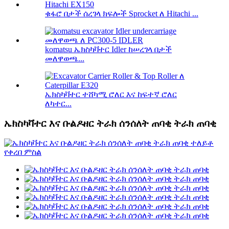
ቁፋሮ በታች ሰረገላ ክፍሎች Sprocket ለ Hitachi ...
komatsu ኤክስካቫተር Idler ከሠረገላ በታች
መለዋወጫ...
ኤክስካቫተር ተሸካሚ ሮለር እና ከፍተኛ ሮለር
ለካተር...
ኤክስካቫተር እና ቡልዶዘር ትራክ ሰንሰለት ጠባቂ ትራክ ጠባቂ