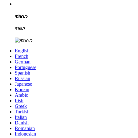
ዌክሲን
ዌክሲን
English
French
German
Portuguese
Spanish
Russian
Japanese
Korean
Arabic
Irish
Greek
Turkish
Italian
Danish
Romanian
Indonesian