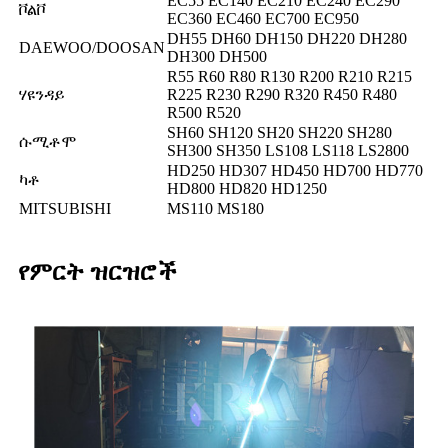
EC55 EC140 EC210 EC240 EC290
ቮልቮ
EC360 EC460 EC700 EC950
DH55 DH60 DH150 DH220 DH280
DAEWOO/DOOSAN
DH300 DH500
R55 R60 R80 R130 R200 R210 R215
ሃዩንዳይ
R225 R230 R290 R320 R450 R480
R500 R520
SH60 SH120 SH20 SH220 SH280
ሱሚቶሞ
SH300 SH350 LS108 LS118 LS2800
HD250 HD307 HD450 HD700 HD770
ካቶ
HD800 HD820 HD1250
MITSUBISHI
MS110 MS180
የምርት ዝርዝሮች