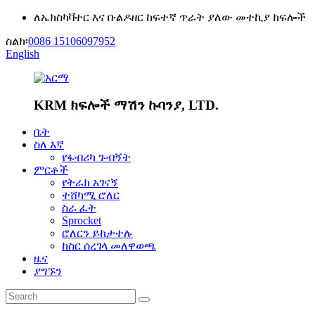
ለኤክስካቫተር እና ቡልዶዘር ከፍተኛ ጥራት ያለው መተኪያ ክፍሎች
ስልክ፡
0086 15106097952
English
KRM ክፍሎች ማሽን ኩባንያ, LTD.
ቤት
ስለ እኛ
የፋብሪካ ጉብኝት
ምርቶች
የትራክ አገናኝ
ተሸካሚ ሮለር
ስራ ፈት
Sprocket
ሮለርን ይከታተሉ
ከስር ሰረገላ መለዋወጫ
ዜና
ያግኙን