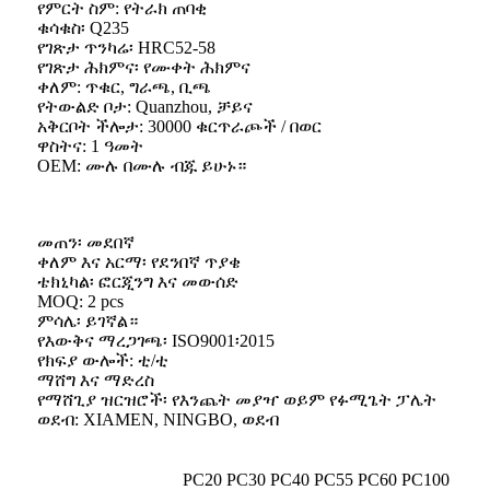
የምርት ስም: የትራክ ጠባቂ
ቁሳቁስ፡ Q235
የገጽታ ጥንካሬ፡ HRC52-58
የገጽታ ሕክምና፡ የሙቀት ሕክምና
ቀለም: ጥቁር, ግራጫ, ቢጫ
የትውልድ ቦታ: Quanzhou, ቻይና
አቅርቦት ችሎታ: 30000 ቁርጥራጮች / በወር
ዋስትና: 1 ዓመት
OEM: ሙሉ በሙሉ ብጁ ይሁኑ።
መጠን፡ መደበኛ
ቀለም እና አርማ፡ የደንበኛ ጥያቄ
ቴክኒካል፡ ፎርጂንግ እና መውሰድ
MOQ: 2 pcs
ምሳሌ፡ ይገኛል።
የእውቅና ማረጋገጫ፡ ISO9001፡2015
የክፍያ ውሎች: ቲ/ቲ
ማሸግ እና ማድረስ
የማሸጊያ ዝርዝሮች፡ የእንጨት መያዣ ወይም የፉሚጌት ፓሌት
ወደብ: XIAMEN, NINGBO, ወደብ
PC20 PC30 PC40 PC55 PC60 PC100