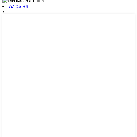
ኢሜል ላክ
x