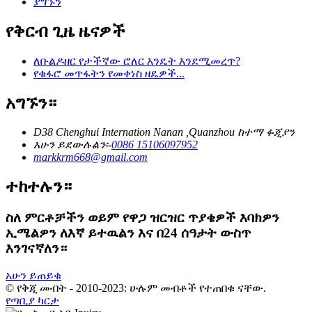
ያግኙን
የቅርብ ጊዜ ዜናዎች
ለቡልዶዘር የታችኛው ሮለር እንዴት እንደሚመረጥ?
የቁፋሮ መጥፋትን የመቀነስ ዘዴዎች...
አግኙን።
D38 Chenghui Internation Nanan ,Quanzhou ከተማ ፉጂያን
አሁን ይደውሉልን፡-
0086 15106097952
markkrm668@gmail.com
ተከተሉን።
ስለ ምርቶቻችን ወይም የዋጋ ዝርዝር ጥያቄዎች እባክዎን
ኢሜልዎን ለእኛ ይተዉልን እና በ24 ሰዓታት ውስጥ
እንገናኛለን።
አሁን ይጠይቁ
© የቅጂ መብት - 2010-2023: ሁሉም መብቶች የተጠበቁ ናቸው.
የጣቢያ ካርታ