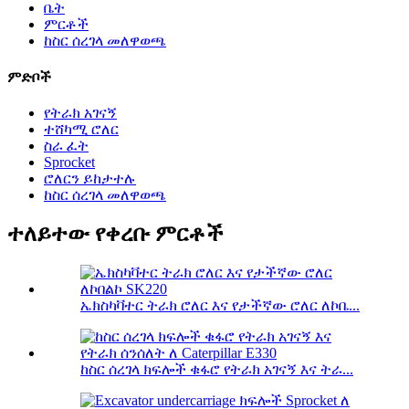
ቤት
ምርቶች
ከስር ሰረገላ መለዋወጫ
ምድቦች
የትራክ አገናኝ
ተሸካሚ ሮለር
ስራ ፈት
Sprocket
ሮለርን ይከታተሉ
ከስር ሰረገላ መለዋወጫ
ተለይተው የቀረቡ ምርቶች
ኤክስካቫተር ትራክ ሮለር እና የታችኛው ሮለር ለኮቤ...
ከስር ሰረገላ ክፍሎች ቁፋሮ የትራክ አገናኝ እና ትራ...