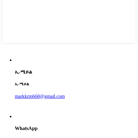
ኢ-ሜይል
ኢ-ሜይል
markkrm668@gmail.com
WhatsApp