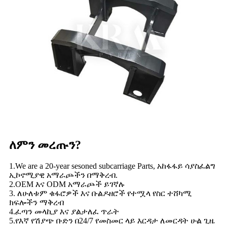
ለምን መረጡን?
1.We are a 20-year sesoned subcarriage Parts, አከፋፋይ ሳያስፈልግ
ኢኮኖሚያዊ አማራጮችን በማቅረብ.
2.OEM እና ODM አማራጮች ይገኛሉ
3. ለሁለቱም ቁፋሮዎች እና ቡልዶዘሮች የተሟላ የስር ተሸካሚ
ክፍሎችን ማቅረብ
4.ፈጣን መላኪያ እና ያልታለፈ ጥራት
5.የእኛ የሽያጭ ቡድን በ24/7 የመስመር ላይ እርዳታ ለመርዳት ሁል ጊዜ