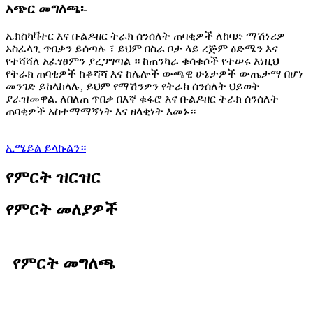
አጭር መግለጫ፡-
ኤክስካቫተር እና ቡልዶዘር ትራክ ሰንሰለት ጠባቂዎች ለከባድ ማሽነሪዎ
አስፈላጊ ጥበቃን ይሰጣሉ ፣ ይህም በስራ ቦታ ላይ ረጅም ዕድሜን እና
የተሻሻለ አፈፃፀምን ያረጋግጣል ። ከጠንካራ ቁሳቁሶች የተሠሩ እነዚህ
የትራክ ጠባቂዎች ከቆሻሻ እና ከሌሎች ውጫዊ ሁኔታዎች ውጤታማ በሆነ
መንገድ ይከላከላሉ, ይህም የማሽንዎን የትራክ ሰንሰለት ህይወት
ያራዝመዋል. ለበለጠ ጥበቃ በእኛ ቁፋሮ እና ቡልዶዘር ትራክ ሰንሰለት
ጠባቂዎች አስተማማኝነት እና ዘላቂነት እመኑ።
ኢሜይል ይላኩልን።
የምርት ዝርዝር
የምርት መለያዎች
የምርት መግለጫ