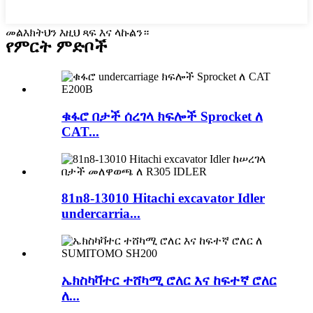
መልእክትህን እዚህ ጻፍ እና ላኩልን።
የምርት ምድቦች
ቁፋሮ በታች ሰረገላ ክፍሎች Sprocket ለ
CAT...
81n8-13010 Hitachi excavator Idler
undercarria...
ኤክስካቫተር ተሸካሚ ሮለር እና ከፍተኛ ሮለር
ለ...