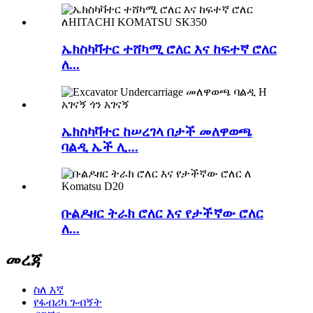
ኤክስካቫተር ተሸካሚ ሮለር እና ከፍተኛ ሮለር
ለ...
ኤክስካቫተር ከሠረገላ በታች መለዋወጫ
ባልዲ ኤች ሊ...
ቡልዶዘር ትራክ ሮለር እና የታችኛው ሮለር
ለ...
መረጃ
ስለ እኛ
የፋብሪካ ጉብኝት