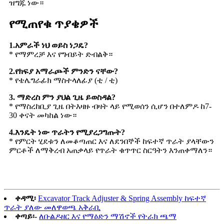
ዝግጁ ነው።
የሚጠየቁ ጥያቄዎች
1.አምራች ነህ ወይስ ነጋዴ?
* የማምረቻ እና የግብይት ድብልቅ።
2.የክፍያ አማራጮች ምንድን ናቸው?
* የቴሌግራፊክ ማስተላለፊያ (ቲ / ቲ)
3. ማድረስ ምን ያህል ጊዜ ይወስዳል?
* የማስረከቢያ ጊዜ በትእዛዙ ብዛት ላይ የሚወሰን ሲሆን በተለምዶ ከ7-
30 ቀናት መካከል ነው።
4.እንዴት ነው ጥራትን የሚያረጋግጡት?
* የምርት ሂደቱን ለመቆጣጠር እና ለደንበኞች ከፍተኛ ጥራት ያላቸውን
ምርቶች ለማቅረብ አጠቃላይ የጥራት ቁጥጥር ስርዓትን እንጠቀማለን።
ቀዳሚ፡
Excavator Track Adjuster & Spring Assembly ከፍተኛ
ጥራት ያለው መለዋወጫ አቅራቢ
ቀጣይ፡-
ለቡልዶዘር እና የማዕድን ማሽኖች የትራክ ጫማ