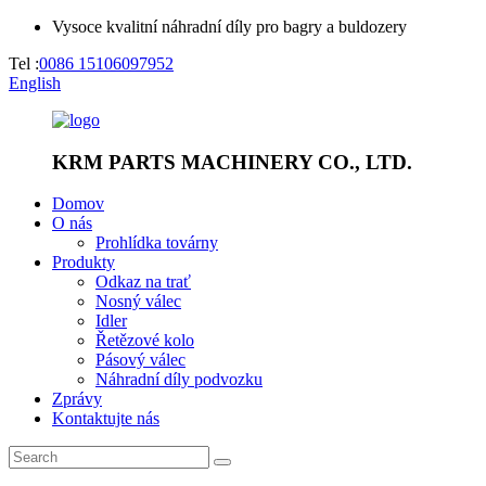
Vysoce kvalitní náhradní díly pro bagry a buldozery
Tel :
0086 15106097952
English
KRM PARTS MACHINERY CO., LTD.
Domov
O nás
Prohlídka továrny
Produkty
Odkaz na trať
Nosný válec
Idler
Řetězové kolo
Pásový válec
Náhradní díly podvozku
Zprávy
Kontaktujte nás