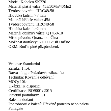
Model: Kobelco SK220
Materiál pláště válce: 45#/50Mn/40Mn2
Tvrdost povrchu: HRC48-58
Hloubka kalení: >7 mm
Materiál hřídele válce: 45#
Tvrdost povrchu: HRC48-58
Hloubka kalení: >2 mm
Materiál objímky válce: QT450-10
Místo původu: Quanzhou, Čína
Možnost dodávky: 60 000 kusů / měsíc
OEM: Buďte plně přizpůsobeni.
Velikost: Standardní
Záruka: 1 rok
Barva a logo: Požadavek zákazníka
Technika: Kování a odlévání
MOQ: 10ks
Ukázka: K dispozici
Certifikace: ISO9001: 2015
Platební podmínky: T/T
Balení a dodání
Podrobnosti o balení: Dřevěné pouzdro nebo paleta
Fumigate