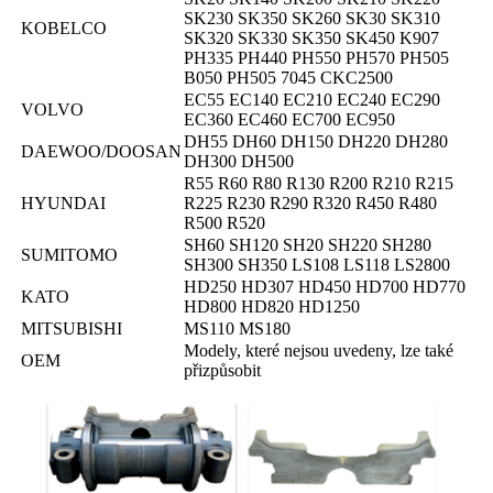
SK230 SK350 SK260 SK30 SK310
KOBELCO
SK320 SK330 SK350 SK450 K907
PH335 PH440 PH550 PH570 PH505
B050 PH505 7045 CKC2500
EC55 EC140 EC210 EC240 EC290
VOLVO
EC360 EC460 EC700 EC950
DH55 DH60 DH150 DH220 DH280
DAEWOO/DOOSAN
DH300 DH500
R55 R60 R80 R130 R200 R210 R215
HYUNDAI
R225 R230 R290 R320 R450 R480
R500 R520
SH60 SH120 SH20 SH220 SH280
SUMITOMO
SH300 SH350 LS108 LS118 LS2800
HD250 HD307 HD450 HD700 HD770
KATO
HD800 HD820 HD1250
MITSUBISHI
MS110 MS180
Modely, které nejsou uvedeny, lze také
OEM
přizpůsobit