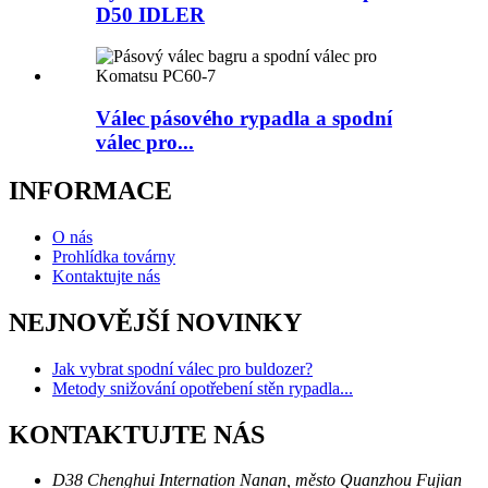
D50 IDLER
Válec pásového rypadla a spodní
válec pro...
INFORMACE
O nás
Prohlídka továrny
Kontaktujte nás
NEJNOVĚJŠÍ NOVINKY
Jak vybrat spodní válec pro buldozer?
Metody snižování opotřebení stěn rypadla...
KONTAKTUJTE NÁS
D38 Chenghui Internation Nanan, město Quanzhou Fujian