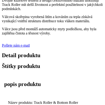
Dvojité kuželové těsnění a design celoživotního mazání umožňují
Track Roller mít delší životnost a perfektní použitelnost v jakýchkoli
podmínkách.
Válcová skořepina vyrobená litím a kováním za tepla získává
vynikající vnitřní strukturu distribuce toku vláken materiálu.
Válce jsou před montáží automaticky myty podložkou, aby byla
zajištěna čistota a těsnost výroby.
Pošlete nám e-mail
Detail produktu
Štítky produktu
popis produktu
Název produktu: Track Roller & Bottom Roller