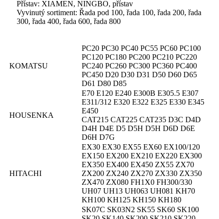
Přístav: XIAMEN, NINGBO, přístav
Vyvinutý sortiment: Řada pod 100, řada 100, řada 200, řada
300, řada 400, řada 600, řada 800
PC20 PC30 PC40 PC55 PC60 PC100
PC120 PC180 PC200 PC210 PC220
KOMATSU
PC240 PC260 PC300 PC360 PC400
PC450 D20 D30 D31 D50 D60 D65
D61 D80 D85
E70 E120 E240 E300B E305.5 E307
E311/312 E320 E322 E325 E330 E345
E450
HOUSENKA
CAT215 CAT225 CAT235 D3C D4D
D4H D4E D5 D5H D5H D6D D6E
D6H D7G
EX30 EX30 EX55 EX60 EX100/120
EX150 EX200 EX210 EX220 EX300
EX350 EX400 EX450 ZX55 ZX70
HITACHI
ZX200 ZX240 ZX270 ZX330 ZX350
ZX470 ZX080 FH1X0 FH300/330
UH07 UH13 UH063 UH081 KH70
KH100 KH125 KH150 KH180
SK07C SK03N2 SK55 SK60 SK100
SK20 SK140 SK200 SK210 SK220