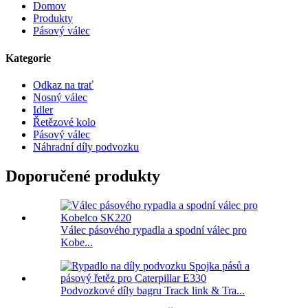
Domov
Produkty
Pásový válec
Kategorie
Odkaz na trať
Nosný válec
Idler
Řetězové kolo
Pásový válec
Náhradní díly podvozku
Doporučené produkty
Válec pásového rypadla a spodní válec pro
Kobe...
Podvozkové díly bagru Track link & Tra...