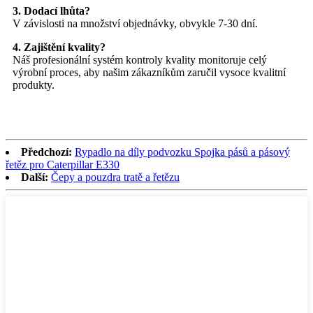
3. Dodací lhůta?
V závislosti na množství objednávky, obvykle 7-30 dní.
4. Zajištění kvality?
Náš profesionální systém kontroly kvality monitoruje celý
výrobní proces, aby našim zákazníkům zaručil vysoce kvalitní
produkty.
Předchozí:
Rypadlo na díly podvozku Spojka pásů a pásový
řetěz pro Caterpillar E330
Další:
Čepy a pouzdra tratě a řetězu