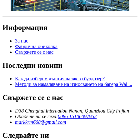
Информация
За нас
Фабрична обиколка
Свържете се с нас
Последни новини
Как да изберем дънния валяк за булдозер?
Методи за намаляване на износването на багера Wal ...
Свържете се с нас
D38 Chenghui Internation Nanan, Quanzhou City Fujian
Обадете ни се сега:
0086 15106097952
markkrm668@gmail.com
Следвайте ни