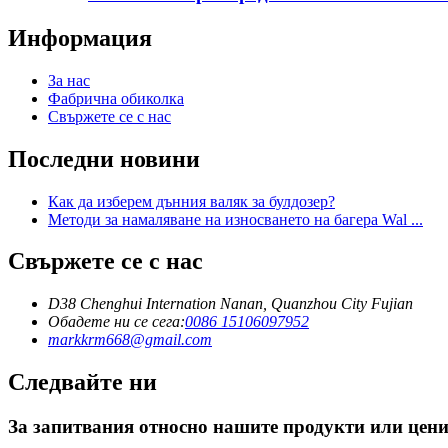
Информация
За нас
Фабрична обиколка
Свържете се с нас
Последни новини
Как да изберем дънния валяк за булдозер?
Методи за намаляване на износването на багера Wal ...
Свържете се с нас
D38 Chenghui Internation Nanan, Quanzhou City Fujian
Обадете ни се сега:
0086 15106097952
markkrm668@gmail.com
Следвайте ни
За запитвания относно нашите продукти или ценист