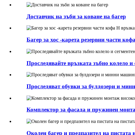
Доставчик на зъби за коване на багер
Багер за хос -карета резервни части ко
Проследявайте връзката зъбно колело и 
Проследяват обувки за булдозери и ми
Комплектор за фасада и пружинен монта
Околен багер и предпазител на пистата 