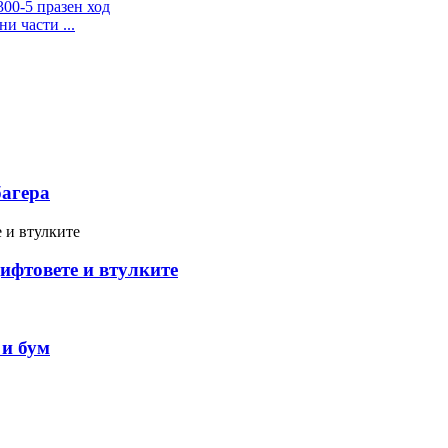
и части ...
багера
ифтовете и втулките
 и бум