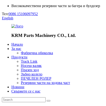
Висококачествени резервни части за багера и булдозер
Тел:
0086 15106097952
English
KRM Parts Machinery CO., Ltd.
Начало
За нас
Фабрична обиколка
Продукти
Track Link
Носещ валяк
Празен ход
Зъбно колело
ПЕЧЕЛЕН РОЛЕР
Резервни части на ходова част
Новини
Свържете се с нас