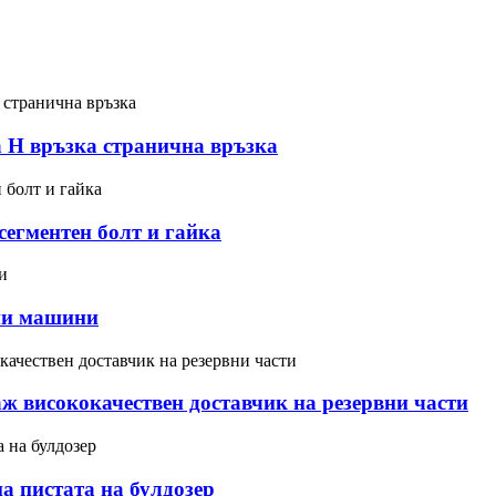
фа H връзка странична връзка
сегментен болт и гайка
нни машини
ж висококачествен доставчик на резервни части
на пистата на булдозер