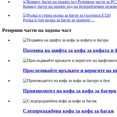
Комацу багер на празен ход на безпроблемни резервн
Ролка и топ ролка за багер за хранене ...
Резервни части на ходова част
Подмяна на щифта за кофа за кофата и 
Проследявайте връзките и веригите на щ
Производител на кофа за кофа за багери
Следпродажбена кофа за кофа за багаж