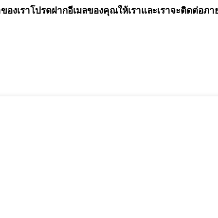
กษาของเราโปรดฝากอีเมลของคุณให้เราและเราจะติดต่อภาย