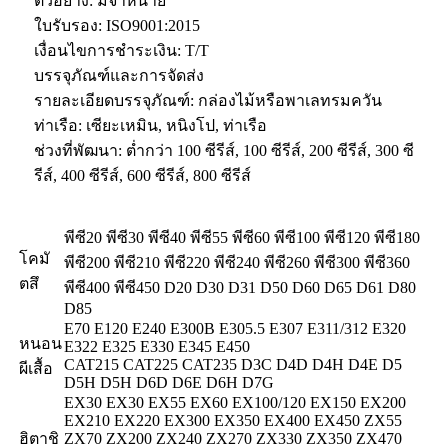
ตัวอย่าง: มีจำหน่าย
ใบรับรอง: ISO9001:2015
เงื่อนไขการชำระเงิน: T/T
บรรจุภัณฑ์และการจัดส่ง
รายละเอียดบรรจุภัณฑ์: กล่องไม้หรือพาเลทรมควัน
ท่าเรือ: เซียะเหมิน, หนิงโป, ท่าเรือ
ช่วงที่พัฒนา: ต่ำกว่า 100 ซีรีส์, 100 ซีรีส์, 200 ซีรีส์, 300 ซี
รีส์, 400 ซีรีส์, 600 ซีรีส์, 800 ซีรีส์
พีซี20 พีซี30 พีซี40 พีซี55 พีซี60 พีซี100 พีซี120 พีซี180
โคมั
พีซี200 พีซี210 พีซี220 พีซี240 พีซี260 พีซี300 พีซี360
ตสึ
พีซี400 พีซี450 D20 D30 D31 D50 D60 D65 D61 D80
D85
E70 E120 E240 E300B E305.5 E307 E311/312 E320
หนอน
E322 E325 E330 E345 E450
CAT215 CAT225 CAT235 D3C D4D D4H D4E D5
ผีเสื้อ
D5H D5H D6D D6E D6H D7G
EX30 EX30 EX55 EX60 EX100/120 EX150 EX200
EX210 EX220 EX300 EX350 EX400 EX450 ZX55
ฮิตาชิ
ZX70 ZX200 ZX240 ZX270 ZX330 ZX350 ZX470