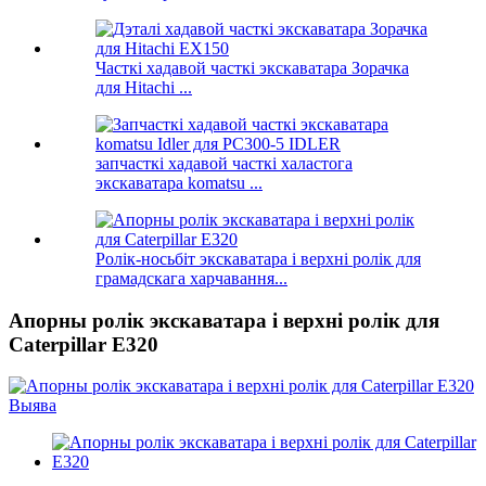
Часткі хадавой часткі экскаватара Зорачка
для Hitachi ...
запчасткі хадавой часткі халастога
экскаватара komatsu ...
Ролік-носьбіт экскаватара і верхні ролік для
грамадскага харчавання...
Апорны ролік экскаватара і верхні ролік для
Caterpillar E320