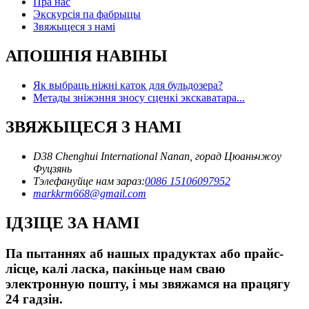
Пра нас
Экскурсія па фабрыцы
Звяжыцеся з намі
АПОШНІЯ НАВІНЫ
Як выбраць ніжні каток для бульдозера?
Метады зніжэння зносу сценкі экскаватара...
ЗВЯЖЫЦЕСЯ З НАМІ
D38 Chenghui International Nanan, горад Цюаньчжоу
Фуцзянь
Тэлефануйце нам зараз:
0086 15106097952
markkrm668@gmail.com
ІДЗІЦЕ ЗА НАМІ
Па пытаннях аб нашых прадуктах або прайс-
лісце, калі ласка, пакіньце нам сваю
электронную пошту, і мы звяжамся на працягу
24 гадзін.