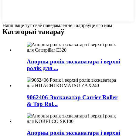
Напішыце тут сваё паведамленне і адпраўце яго нам
Катэгорыі тавараў
Апорны ролік экскаватара і верхні
ролік для ...
9062406 Экскаватар Carrier Roller
& Top Rol...
Апорны ролік экскаватара і верхні