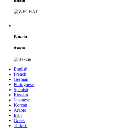
Вэксін
Вэксін
Вэксін
English
French
German
Portuguese
Spanish
Russian
Japanese
Korean
Arabic
Irish
Greek
Turkish