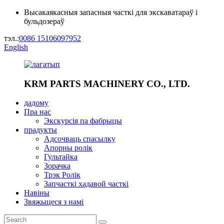
Высакаякасныя запасныя часткі для экскаватараў і
бульдозераў
тэл.:
0086 15106097952
English
KRM PARTS MACHINERY CO., LTD.
дадому
Пра нас
Экскурсія па фабрыцы
прадукты
Адсочваць спасылку
Апорны ролік
Гультайка
Зорачка
Трэк Ролік
Запчасткі хадавой часткі
Навіны
Звяжыцеся з намі