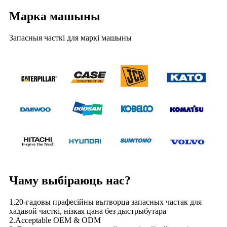
Марка машыны
Запасныя часткі для маркі машыны
Чаму выбіраюць нас?
1,20-гадовы прафесійны вытворца запасных частак для
хадавой часткі, нізкая цана без дыстрыбутара
2.Acceptable OEM & ODM