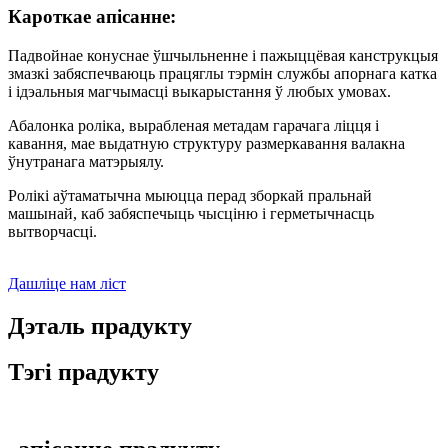
Кароткае апісанне:
Падвойнае конуснае ўшчыльненне і пажыццёвая канструкцыя
змазкі забяспечваюць працяглы тэрмін службы апорнага катка
і ідэальныя магчымасці выкарыстання ў любых умовах.
Абалонка роліка, вырабленая метадам гарачага ліцця і
кавання, мае выдатную структуру размеркавання валакна
ўнутранага матэрыялу.
Ролікі аўтаматычна мыюцца перад зборкай пральнай
машынай, каб забяспечыць чысціню і герметычнасць
вытворчасці.
Дашліце нам ліст
Дэталь прадукту
Тэгі прадукту