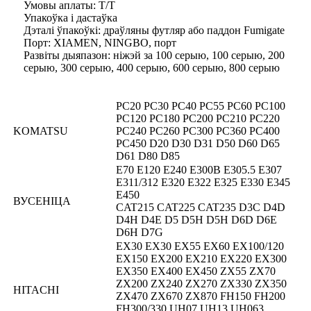
Умовы аплаты: T/T
Упакоўка і дастаўка
Дэталі ўпакоўкі: драўляны футляр або паддон Fumigate
Порт: XIAMEN, NINGBO, порт
Развіты дыяпазон: ніжэй за 100 серыю, 100 серыю, 200
серыю, 300 серыю, 400 серыю, 600 серыю, 800 серыю
PC20 PC30 PC40 PC55 PC60 PC100
PC120 PC180 PC200 PC210 PC220
KOMATSU
PC240 PC260 PC300 PC360 PC400
PC450 D20 D30 D31 D50 D60 D65
D61 D80 D85
E70 E120 E240 E300B E305.5 E307
E311/312 E320 E322 E325 E330 E345
E450
ВУСЕНІЦА
CAT215 CAT225 CAT235 D3C D4D
D4H D4E D5 D5H D5H D6D D6E
D6H D7G
EX30 EX30 EX55 EX60 EX100/120
EX150 EX200 EX210 EX220 EX300
EX350 EX400 EX450 ZX55 ZX70
ZX200 ZX240 ZX270 ZX330 ZX350
HITACHI
ZX470 ZX670 ZX870 FH150 FH200
FH300/330 UH07 UH13 UH063