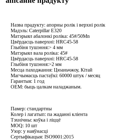
апісанне прадукту
Назва прадукту: апорны ролік і верхні ролік
Мадэль: Caterpillar E320
Матэрыял абалонкі роліка: 45#/50Mn
Цвёрдасць паверхні: HRC45-58
Глыбіня тушэння:> 4 мм
Матэрыял вала роліка: 45#
Цвёрдасць паверхні: HRC45-58
Глыбіня тушэння:>2 мм
Месца паходжання: Цюаньчжоу, Кітай
Магчымасць пастаўкі: 60000 штук / месяц
Гарантыя: 1 год
OEM: быць цалкам наладжаным.
Памер: стандартны
Колер і лагатып: па жаданні кліента
Тэхнічны: коўка і ліццё
MOQ: 10 шт
Узор: у наяўнасці
Сертыфікацыя: ISO9001:2015