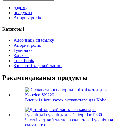
дадому
прадукты
Апорны ролік
Катэгорыі
Адсочваць спасылку
Апорны ролік
Гультайка
Зорачка
Трэк Ролік
Запчасткі хадавой часткі
Рэкамендаваныя прадукты
Вясны і ніжні каток экскаватара для Kobe...
Часткі хадавой часткі экскаватара Гусенічная
сувязь і тра...