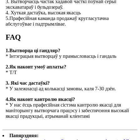
3. Вытворчасць частак хадавой часткі поўнай серыі
экскаватараў і бульдозераў.
4. Хуткая дастаўка, высокая якасць
5.Прафесійная каманда продажаў кругласутачна
абслугоўвае і падтрымлівае.
FAQ
1.Вытворца ці гандляр?
* Інтэграцыя вытворцаў у прамысловасць і гандаль
2.Як наконт умоў аплаты?
* T/T
3. Які час дастаўкі?
* У залежнасці ад колькасці замовы, каля 7-30 дзён.
4.Як наконт кантролю якасці?
* У нас ёсць прафесійная сістэма кантролю якасці для
маніторынгу вытворчага працэсу і забеспячэння высокай
якасці прадукцыі, атрыманай кліентамі
Папярэдняя: