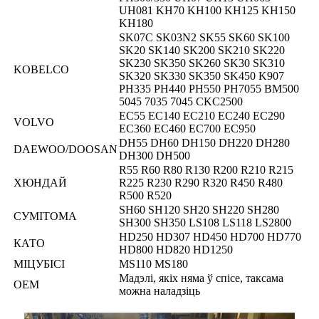
UH081 KH70 KH100 KH125 KH150
KH180
SK07C SK03N2 SK55 SK60 SK100
SK20 SK140 SK200 SK210 SK220
SK230 SK350 SK260 SK30 SK310
KOBELCO
SK320 SK330 SK350 SK450 K907
PH335 PH440 PH550 PH7055 BM500
5045 7035 7045 CKC2500
EC55 EC140 EC210 EC240 EC290
VOLVO
EC360 EC460 EC700 EC950
DH55 DH60 DH150 DH220 DH280
DAEWOO/DOOSAN
DH300 DH500
R55 R60 R80 R130 R200 R210 R215
ХЮНДАЙ
R225 R230 R290 R320 R450 R480
R500 R520
SH60 SH120 SH20 SH220 SH280
СУМІТОМА
SH300 SH350 LS108 LS118 LS2800
HD250 HD307 HD450 HD700 HD770
КАТО
HD800 HD820 HD1250
МІЦУБІСІ
MS110 MS180
Мадэлі, якіх няма ў спісе, таксама
OEM
можна наладзіць