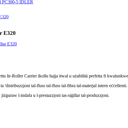
ar E320
mettu lir-Roller Carrier ikollu ħajja itwal u użabilità perfetta fi kwalunkw
'distribuzzjoni tal-fluss tal-fluss tal-fibra tal-materjal intern eċċellenti.
żguraw l-indafa u l-prestazzjoni tas-siġillar tal-produzzjoni.