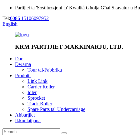
Partijiet ta 'Sostituzzjoni ta' Kwalità Għolja Għal Skavatur u Bu
Tel:
0086 15106097952
English
KRM PARTIJIET MAKKINARJU, LTD.
Dar
Dwarna
Tour tal-Fabbrika
Prodotti
Link Link
Carrier Roller
Idler
Sprocket
Track Roller
Spare Parts tal-Undercarriage
Aħbarijiet
Ikkuntattjana