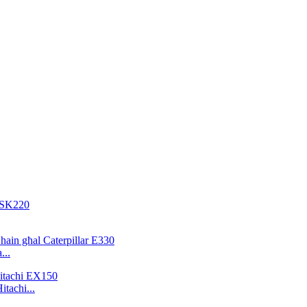
...
itachi...