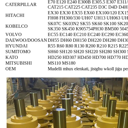
E70 E120 E240 E300B E305.5 E307 E311
CATERPILLAR
CAT215 CAT225 CAT235 D3C D4D D4H
EX30 EX30 EX55 EX60 EX100/120 EX1
HITACHI
FH08 FH300/330 UH07 UH13 UH063 U
SK07C SK03N2 SK55 SK60 SK100 SK20 
KOBELCO
SK350 SK450 K905754PH30 BM500 5045
VOLVO
EC55 EC140 EC210 EC240 EC290 EC360
DAEWOO/DOOSAN
DH55 DH60 DH150 DH220 DH280 DH3
HYUNDAI
R55 R60 R80 R130 R200 R210 R215 R22
SUMITOMO
SH60 SH120 SH20 SH220 SH280 SH300 
KATO
HD250 HD307 HD450 HD700 HD770 HD
MITSUBISHI
MS110 MS180
OEM
Mudelli mhux elenkati, jistgħu wkoll jiġu pe