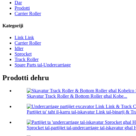
Dar
Prodotti
Carrier Roller
Kategoriji
Link Link
Carrier Roller
Idler
Sprocket
Track Roller
Spare Parts tal-Undercarriage
Prodotti dehru
Skavatur Track Roller & Bottom Roller għal Kobe...
Partijiet ta' taħt il-karru tal-iskavatur Link tal-binarji & Tra
Sprocket tal-partijiet tal-undercarriage tal-iskavatur għal H