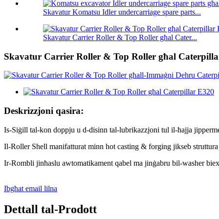
Skavatur Komatsu Idler undercarriage spare parts...
Skavatur Carrier Roller & Top Roller għal Cater...
Skavatur Carrier Roller & Top Roller għal Caterpill
Deskrizzjoni qasira:
Is-Siġill tal-kon doppju u d-disinn tal-lubrikazzjoni tul il-ħajja jipper
Il-Roller Shell manifatturat minn hot casting & forging jikseb struttura ta 
Ir-Rombli jinħaslu awtomatikament qabel ma jinġabru bil-washer biex ji
Ibgħat email lilna
Dettall tal-Prodott