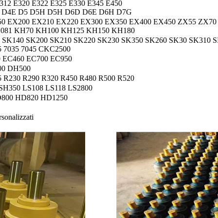
/312 E320 E322 E325 E330 E345 E450
 D4E D5 D5H D5H D6D D6E D6H D7G
50 EX200 EX210 EX220 EX300 EX350 EX400 EX450 ZX55 ZX70
H081 KH70 KH100 KH125 KH150 KH180
SK140 SK200 SK210 SK220 SK230 SK350 SK260 SK30 SK310 S
 7035 7045 CKC2500
 EC460 EC700 EC950
00 DH500
5 R230 R290 R320 R450 R480 R500 R520
SH350 LS108 LS118 LS2800
800 HD820 HD1250
rsonalizzati