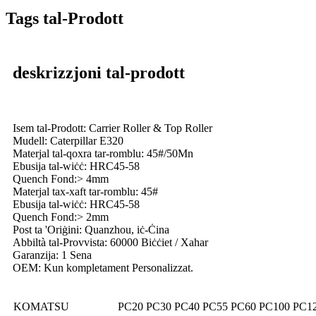
Tags tal-Prodott
deskrizzjoni tal-prodott
Isem tal-Prodott: Carrier Roller & Top Roller
Mudell: Caterpillar E320
Materjal tal-qoxra tar-romblu: 45#/50Mn
Ebusija tal-wiċċ: HRC45-58
Quench Fond:> 4mm
Materjal tax-xaft tar-romblu: 45#
Ebusija tal-wiċċ: HRC45-58
Quench Fond:> 2mm
Post ta 'Oriġini: Quanzhou, iċ-Ċina
Abbiltà tal-Provvista: 60000 Biċċiet / Xahar
Garanzija: 1 Sena
OEM: Kun kompletament Personalizzat.
KOMATSU
PC20 PC30 PC40 PC55 PC60 PC100 PC1