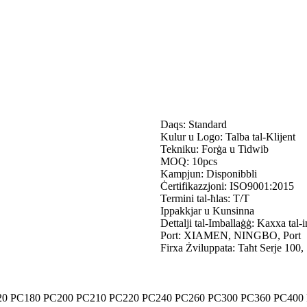
Daqs: Standard
Kulur u Logo: Talba tal-Klijent
Tekniku: Forġa u Tidwib
MOQ: 10pcs
Kampjun: Disponibbli
Ċertifikazzjoni: ISO9001:2015
Termini tal-ħlas: T/T
Ippakkjar u Kunsinna
Dettalji tal-Imballaġġ: Kaxxa tal-
Port: XIAMEN, NINGBO, Port
Firxa Żviluppata: Taħt Serje 100, 
20 PC180 PC200 PC210 PC220 PC240 PC260 PC300 PC360 PC400