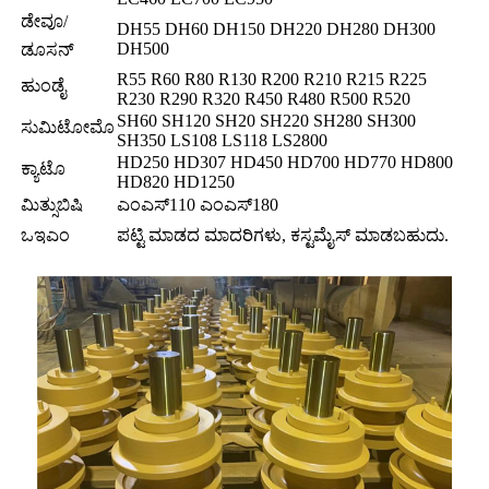
ಡೇವೂ/
DH55 DH60 DH150 DH220 DH280 DH300
DH500
ಡೂಸನ್
R55 R60 R80 R130 R200 R210 R215 R225
ಹುಂಡೈ
R230 R290 R320 R450 R480 R500 R520
SH60 SH120 SH20 SH220 SH280 SH300
ಸುಮಿಟೋಮೊ
SH350 LS108 LS118 LS2800
HD250 HD307 HD450 HD700 HD770 HD800
ಕ್ಯಾಟೊ
HD820 HD1250
ಮಿತ್ಸುಬಿಷಿ
ಎಂಎಸ್110 ಎಂಎಸ್180
ಒಇಎಂ
ಪಟ್ಟಿ ಮಾಡದ ಮಾದರಿಗಳು, ಕಸ್ಟಮೈಸ್ ಮಾಡಬಹುದು.