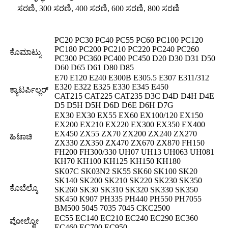
ಸರಣಿ, 300 ಸರಣಿ, 400 ಸರಣಿ, 600 ಸರಣಿ, 800 ಸರಣಿ
PC20 PC30 PC40 PC55 PC60 PC100 PC120
PC180 PC200 PC210 PC220 PC240 PC260
ಕೊಮಾಟ್ಸು
PC300 PC360 PC400 PC450 D20 D30 D31 D50
D60 D65 D61 D80 D85
E70 E120 E240 E300B E305.5 E307 E311/312
E320 E322 E325 E330 E345 E450
ಕ್ಯಾಟರ್ಪಿಲ್ಲರ್
CAT215 CAT225 CAT235 D3C D4D D4H D4E
D5 D5H D5H D6D D6E D6H D7G
EX30 EX30 EX55 EX60 EX100/120 EX150
EX200 EX210 EX220 EX300 EX350 EX400
EX450 ZX55 ZX70 ZX200 ZX240 ZX270
ಹಿಟಾಚಿ
ZX330 ZX350 ZX470 ZX670 ZX870 FH150
FH200 FH300/330 UH07 UH13 UH063 UH081
KH70 KH100 KH125 KH150 KH180
SK07C SK03N2 SK55 SK60 SK100 SK20
SK140 SK200 SK210 SK220 SK230 SK350
ಕೊಬೆಲ್ಕೊ
SK260 SK30 SK310 SK320 SK330 SK350
SK450 K907 PH335 PH440 PH550 PH7055
BM500 5045 7035 7045 CKC2500
EC55 EC140 EC210 EC240 EC290 EC360
ವೋಲ್ವೋ
EC460 EC700 EC950