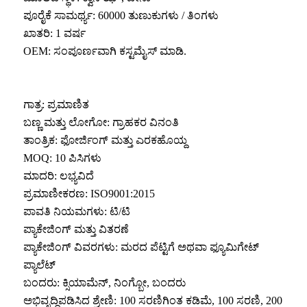
ಪೂರೈಕೆ ಸಾಮರ್ಥ್ಯ: 60000 ತುಣುಕುಗಳು / ತಿಂಗಳು
ಖಾತರಿ: 1 ವರ್ಷ
OEM: ಸಂಪೂರ್ಣವಾಗಿ ಕಸ್ಟಮೈಸ್ ಮಾಡಿ.
ಗಾತ್ರ: ಪ್ರಮಾಣಿತ
ಬಣ್ಣ ಮತ್ತು ಲೋಗೋ: ಗ್ರಾಹಕರ ವಿನಂತಿ
ತಾಂತ್ರಿಕ: ಫೋರ್ಜಿಂಗ್ ಮತ್ತು ಎರಕಹೊಯ್ದ
MOQ: 10 ಪಿಸಿಗಳು
ಮಾದರಿ: ಲಭ್ಯವಿದೆ
ಪ್ರಮಾಣೀಕರಣ: ISO9001:2015
ಪಾವತಿ ನಿಯಮಗಳು: ಟಿ/ಟಿ
ಪ್ಯಾಕೇಜಿಂಗ್ ಮತ್ತು ವಿತರಣೆ
ಪ್ಯಾಕೇಜಿಂಗ್ ವಿವರಗಳು: ಮರದ ಪೆಟ್ಟಿಗೆ ಅಥವಾ ಫ್ಯೂಮಿಗೇಟ್
ಪ್ಯಾಲೆಟ್
ಬಂದರು: ಕ್ಸಿಯಾಮೆನ್, ನಿಂಗ್ಬೋ, ಬಂದರು
ಅಭಿವೃದ್ಧಿಪಡಿಸಿದ ಶ್ರೇಣಿ: 100 ಸರಣಿಗಿಂತ ಕಡಿಮೆ, 100 ಸರಣಿ, 200