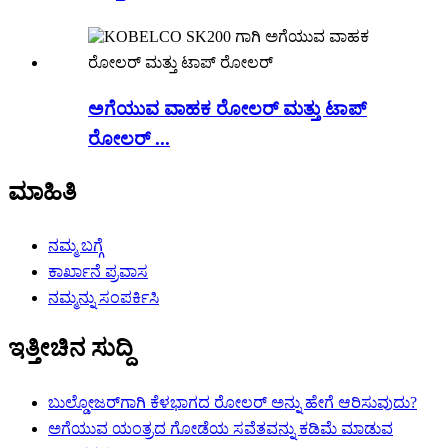
ಅಗೆಯುವ ವಾಹಕ ರೋಲರ್ ಮತ್ತು ಟಾಪ್
ರೋಲರ್ ...
ಮಾಹಿತಿ
ನಮ್ಮ ಬಗ್ಗೆ
ಕಾರ್ಖಾನೆ ಪ್ರವಾಸ
ನಮ್ಮನ್ನು ಸಂಪರ್ಕಿಸಿ
ಇತ್ತೀಚಿನ ಸುದ್ದಿ
ಬುಲ್ಡೋಜರ್‌ಗಾಗಿ ಕೆಳಭಾಗದ ರೋಲರ್ ಅನ್ನು ಹೇಗೆ ಆರಿಸುವುದು?
ಅಗೆಯುವ ಯಂತ್ರದ ಗೋಡೆಯ ಸವೆತವನ್ನು ಕಡಿಮೆ ಮಾಡುವ