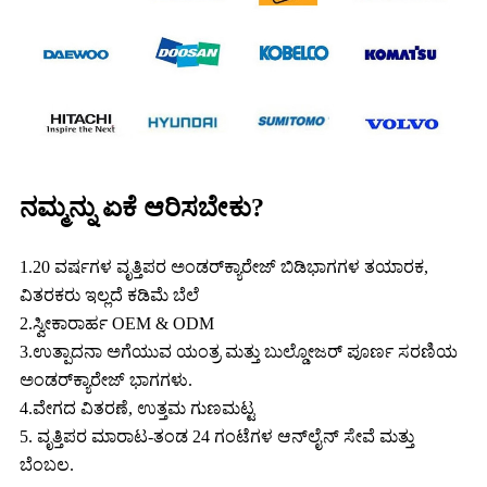
ನಮ್ಮನ್ನು ಏಕೆ ಆರಿಸಬೇಕು?
1.20 ವರ್ಷಗಳ ವೃತ್ತಿಪರ ಅಂಡರ್‌ಕ್ಯಾರೇಜ್ ಬಿಡಿಭಾಗಗಳ ತಯಾರಕ,
ವಿತರಕರು ಇಲ್ಲದೆ ಕಡಿಮೆ ಬೆಲೆ
2.ಸ್ವೀಕಾರಾರ್ಹ OEM & ODM
3.ಉತ್ಪಾದನಾ ಅಗೆಯುವ ಯಂತ್ರ ಮತ್ತು ಬುಲ್ಡೋಜರ್ ಪೂರ್ಣ ಸರಣಿಯ
ಅಂಡರ್‌ಕ್ಯಾರೇಜ್ ಭಾಗಗಳು.
4.ವೇಗದ ವಿತರಣೆ, ಉತ್ತಮ ಗುಣಮಟ್ಟ
5. ವೃತ್ತಿಪರ ಮಾರಾಟ-ತಂಡ 24 ಗಂಟೆಗಳ ಆನ್‌ಲೈನ್ ಸೇವೆ ಮತ್ತು
ಬೆಂಬಲ.