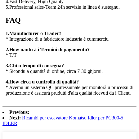
4.Fast Delivery, High Quality
5.Professional sales-Team 24h serviziu in linea è sustegnu.
FAQ
1.Manufacturer o Trader?
* Integrazione di u fabricatore industria è cummerciu
2.How nantu à i Termini di pagamentu?
* T/T
3.Chì u tempu di consegna?
* Sicondu a quantità di ordine, circa 7-30 ghjorni.
4.How circa u cuntrollu di qualità?
* Avemu un sistema QC prufessiunale per monitorà u prucessu di
produzzione è assicurà prudutti d'alta qualità ricevuti da i Clienti
Previous:
Next:
Ricambi per escavatore Komatsu Idler per PC300-5
IDLER