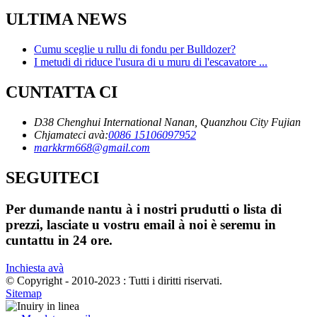
ULTIMA NEWS
Cumu sceglie u rullu di fondu per Bulldozer?
I metudi di riduce l'usura di u muru di l'escavatore ...
CUNTATTA CI
D38 Chenghui International Nanan, Quanzhou City Fujian
Chjamateci avà:
0086 15106097952
markkrm668@gmail.com
SEGUITECI
Per dumande nantu à i nostri prudutti o lista di
prezzi, lasciate u vostru email à noi è seremu in
cuntattu in 24 ore.
Inchiesta avà
© Copyright - 2010-2023 : Tutti i diritti riservati.
Sitemap