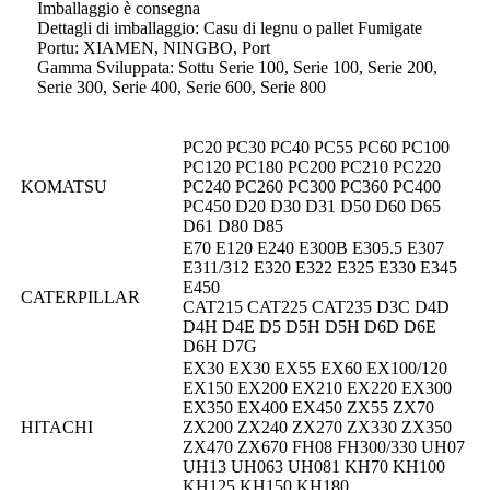
Imballaggio è consegna
Dettagli di imballaggio: Casu di legnu o pallet Fumigate
Portu: XIAMEN, NINGBO, Port
Gamma Sviluppata: Sottu Serie 100, Serie 100, Serie 200,
Serie 300, Serie 400, Serie 600, Serie 800
PC20 PC30 PC40 PC55 PC60 PC100
PC120 PC180 PC200 PC210 PC220
KOMATSU
PC240 PC260 PC300 PC360 PC400
PC450 D20 D30 D31 D50 D60 D65
D61 D80 D85
E70 E120 E240 E300B E305.5 E307
E311/312 E320 E322 E325 E330 E345
E450
CATERPILLAR
CAT215 CAT225 CAT235 D3C D4D
D4H D4E D5 D5H D5H D6D D6E
D6H D7G
EX30 EX30 EX55 EX60 EX100/120
EX150 EX200 EX210 EX220 EX300
EX350 EX400 EX450 ZX55 ZX70
HITACHI
ZX200 ZX240 ZX270 ZX330 ZX350
ZX470 ZX670 FH08 FH300/330 UH07
UH13 UH063 UH081 KH70 KH100
KH125 KH150 KH180