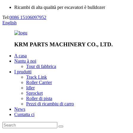
Ricambi di alta qualità per escavatori è bulldozer
Tel:
0086 15106097952
English
KRM PARTS MACHINERY CO., LTD.
A casa
Nantu à noi
Tour di fabbrica
I prudutti
Track Link
Roller Carrier
Idler
Sprocket
Roller di pista
Pezzi di ricambiu di carro
News
Cuntatta ci