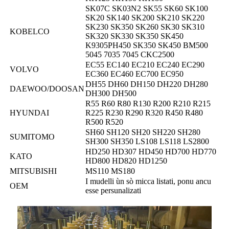
SK07C SK03N2 SK55 SK60 SK100
SK20 SK140 SK200 SK210 SK220
SK230 SK350 SK260 SK30 SK310
KOBELCO
SK320 SK330 SK350 SK450
K9305PH450 SK350 SK450 BM500
5045 7035 7045 CKC2500
EC55 EC140 EC210 EC240 EC290
VOLVO
EC360 EC460 EC700 EC950
DH55 DH60 DH150 DH220 DH280
DAEWOO/DOOSAN
DH300 DH500
R55 R60 R80 R130 R200 R210 R215
HYUNDAI
R225 R230 R290 R320 R450 R480
R500 R520
SH60 SH120 SH20 SH220 SH280
SUMITOMO
SH300 SH350 LS108 LS118 LS2800
HD250 HD307 HD450 HD700 HD770
KATO
HD800 HD820 HD1250
MITSUBISHI
MS110 MS180
I mudelli ùn sò micca listati, ponu ancu
OEM
esse persunalizati