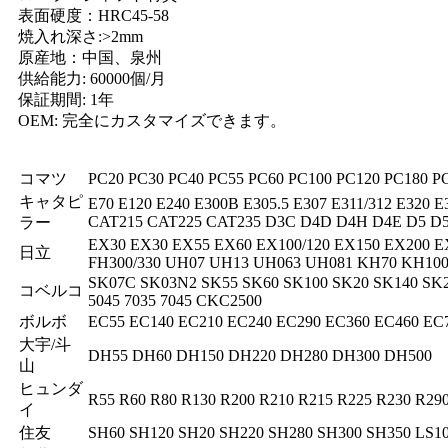
表面硬度：HRC45-58
焼入れ深さ:>2mm
原産地：中国、泉州
供給能力: 60000個/月
保証期間: 1年
OEM: 完全にカスタマイズできます。
コマツ
PC20 PC30 PC40 PC55 PC60 PC100 PC120 PC180 P
キャタピ
E70 E120 E240 E300B E305.5 E307 E311/312 E320 E
CAT215 CAT225 CAT235 D3C D4D D4H D4E D5 D
ラー
EX30 EX30 EX55 EX60 EX100/120 EX150 EX200 E
日立
FH300/330 UH07 UH13 UH063 UH081 KH70 KH10
SK07C SK03N2 SK55 SK60 SK100 SK20 SK140 SK2
コベルコ
5045 7035 7045 CKC2500
ボルボ
EC55 EC140 EC210 EC240 EC290 EC360 EC460 EC
大宇/斗
DH55 DH60 DH150 DH220 DH280 DH300 DH500
山
ヒュンダ
R55 R60 R80 R130 R200 R210 R215 R225 R230 R29
イ
住友
SH60 SH120 SH20 SH220 SH280 SH300 SH350 LS10