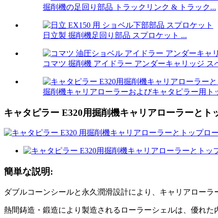
掘削機の足回り部品 トラックリンク & トラック...
日立製 掘削機足回り部品 スプロケット ...
コマツ 掘削機 アイドラー アンダーキャリッジ スペア
掘削機キャリアローラーおよびキャタピラー用ト
キャタピラー E320用掘削機キャリアローラーとト
簡単な説明:
ダブルコーンシールと永久潤滑設計により、キャリアローラ
熱間鋳造・鍛造により製造されるローラーシェルは、優れた