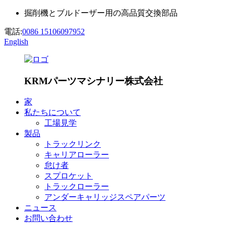
掘削機とブルドーザー用の高品質交換部品
電話:
0086 15106097952
English
KRMパーツマシナリー株式会社
家
私たちについて
工場見学
製品
トラックリンク
キャリアローラー
怠け者
スプロケット
トラックローラー
アンダーキャリッジスペアパーツ
ニュース
お問い合わせ