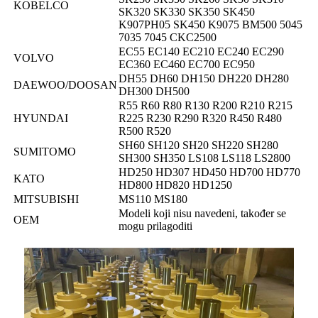
KOBELCO
SK320 SK330 SK350 SK450
K907PH05 SK450 K9075 BM500 5045
7035 7045 CKC2500
EC55 EC140 EC210 EC240 EC290
VOLVO
EC360 EC460 EC700 EC950
DH55 DH60 DH150 DH220 DH280
DAEWOO/DOOSAN
DH300 DH500
R55 R60 R80 R130 R200 R210 R215
HYUNDAI
R225 R230 R290 R320 R450 R480
R500 R520
SH60 SH120 SH20 SH220 SH280
SUMITOMO
SH300 SH350 LS108 LS118 LS2800
HD250 HD307 HD450 HD700 HD770
KATO
HD800 HD820 HD1250
MITSUBISHI
MS110 MS180
Modeli koji nisu navedeni, također se
OEM
mogu prilagoditi