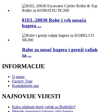
81EL-20030 Roler i vrh nosača
bagera ...
Roler za nosač bagera i gornji valjak
za ...
INFORMACIJE
O nama
Factory Tour
Kontaktirajte nas
NAJNOVIJE VIJESTI
Kako odabrati donji valjak za Buldožer?
Metode smanjenja habanja zida bagera...