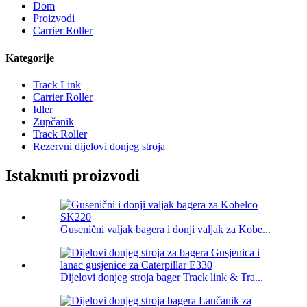
Dom
Proizvodi
Carrier Roller
Kategorije
Track Link
Carrier Roller
Idler
Zupčanik
Track Roller
Rezervni dijelovi donjeg stroja
Istaknuti proizvodi
Gusenični valjak bagera i donji valjak za Kobe...
Dijelovi donjeg stroja bager Track link & Tra...