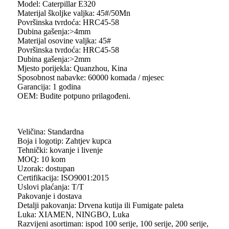
Model: Caterpillar E320
Materijal školjke valjka: 45#/50Mn
Površinska tvrdoća: HRC45-58
Dubina gašenja:>4mm
Materijal osovine valjka: 45#
Površinska tvrdoća: HRC45-58
Dubina gašenja:>2mm
Mjesto porijekla: Quanzhou, Kina
Sposobnost nabavke: 60000 komada / mjesec
Garancija: 1 godina
OEM: Budite potpuno prilagođeni.
Veličina: Standardna
Boja i logotip: Zahtjev kupca
Tehnički: kovanje i livenje
MOQ: 10 kom
Uzorak: dostupan
Certifikacija: ISO9001:2015
Uslovi plaćanja: T/T
Pakovanje i dostava
Detalji pakovanja: Drvena kutija ili Fumigate paleta
Luka: XIAMEN, NINGBO, Luka
Razvijeni asortiman: ispod 100 serije, 100 serije, 200 serije,