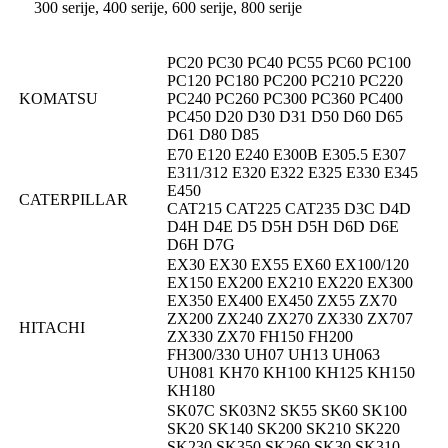
300 serije, 400 serije, 600 serije, 800 serije
PC20 PC30 PC40 PC55 PC60 PC100
PC120 PC180 PC200 PC210 PC220
KOMATSU
PC240 PC260 PC300 PC360 PC400
PC450 D20 D30 D31 D50 D60 D65
D61 D80 D85
E70 E120 E240 E300B E305.5 E307
E311/312 E320 E322 E325 E330 E345
E450
CATERPILLAR
CAT215 CAT225 CAT235 D3C D4D
D4H D4E D5 D5H D5H D6D D6E
D6H D7G
EX30 EX30 EX55 EX60 EX100/120
EX150 EX200 EX210 EX220 EX300
EX350 EX400 EX450 ZX55 ZX70
ZX200 ZX240 ZX270 ZX330 ZX707
HITACHI
ZX330 ZX70 FH150 FH200
FH300/330 UH07 UH13 UH063
UH081 KH70 KH100 KH125 KH150
KH180
SK07C SK03N2 SK55 SK60 SK100
SK20 SK140 SK200 SK210 SK220
SK230 SK350 SK260 SK30 SK310