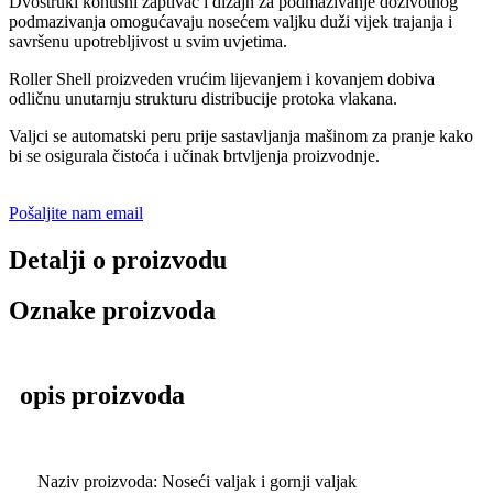
Dvostruki konusni zaptivač i dizajn za podmazivanje doživotnog
podmazivanja omogućavaju nosećem valjku duži vijek trajanja i
savršenu upotrebljivost u svim uvjetima.
Roller Shell proizveden vrućim lijevanjem i kovanjem dobiva
odličnu unutarnju strukturu distribucije protoka vlakana.
Valjci se automatski peru prije sastavljanja mašinom za pranje kako
bi se osigurala čistoća i učinak brtvljenja proizvodnje.
Pošaljite nam email
Detalji o proizvodu
Oznake proizvoda
opis proizvoda
Naziv proizvoda: Noseći valjak i gornji valjak