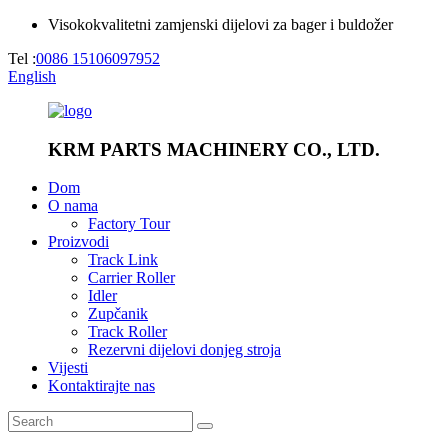
Visokokvalitetni zamjenski dijelovi za bager i buldožer
Tel :
0086 15106097952
English
KRM PARTS MACHINERY CO., LTD.
Dom
O nama
Factory Tour
Proizvodi
Track Link
Carrier Roller
Idler
Zupčanik
Track Roller
Rezervni dijelovi donjeg stroja
Vijesti
Kontaktirajte nas