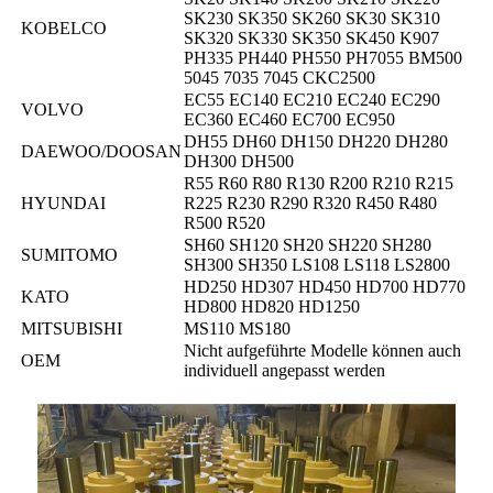
SK230 SK350 SK260 SK30 SK310
KOBELCO
SK320 SK330 SK350 SK450 K907
PH335 PH440 PH550 PH7055 BM500
5045 7035 7045 CKC2500
EC55 EC140 EC210 EC240 EC290
VOLVO
EC360 EC460 EC700 EC950
DH55 DH60 DH150 DH220 DH280
DAEWOO/DOOSAN
DH300 DH500
R55 R60 R80 R130 R200 R210 R215
HYUNDAI
R225 R230 R290 R320 R450 R480
R500 R520
SH60 SH120 SH20 SH220 SH280
SUMITOMO
SH300 SH350 LS108 LS118 LS2800
HD250 HD307 HD450 HD700 HD770
KATO
HD800 HD820 HD1250
MITSUBISHI
MS110 MS180
Nicht aufgeführte Modelle können auch
OEM
individuell angepasst werden