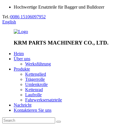
Hochwertige Ersatzteile für Bagger und Bulldozer
Tel.:
0086 15106097952
English
KRM PARTS MACHINERY CO., LTD.
Heim
Über uns
Werksführung
Produkte
Kettenglied
Trägerrolle
Umlenkrolle
Kettenrad
Laufrolle
Fahrwerksersatzteile
Nachricht
Kontaktieren Sie uns