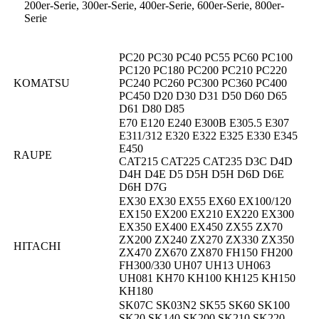
200er-Serie, 300er-Serie, 400er-Serie, 600er-Serie, 800er-
Serie
PC20 PC30 PC40 PC55 PC60 PC100
PC120 PC180 PC200 PC210 PC220
KOMATSU
PC240 PC260 PC300 PC360 PC400
PC450 D20 D30 D31 D50 D60 D65
D61 D80 D85
E70 E120 E240 E300B E305.5 E307
E311/312 E320 E322 E325 E330 E345
E450
RAUPE
CAT215 CAT225 CAT235 D3C D4D
D4H D4E D5 D5H D5H D6D D6E
D6H D7G
EX30 EX30 EX55 EX60 EX100/120
EX150 EX200 EX210 EX220 EX300
EX350 EX400 EX450 ZX55 ZX70
ZX200 ZX240 ZX270 ZX330 ZX350
HITACHI
ZX470 ZX670 ZX870 FH150 FH200
FH300/330 UH07 UH13 UH063
UH081 KH70 KH100 KH125 KH150
KH180
SK07C SK03N2 SK55 SK60 SK100
SK20 SK140 SK200 SK210 SK220