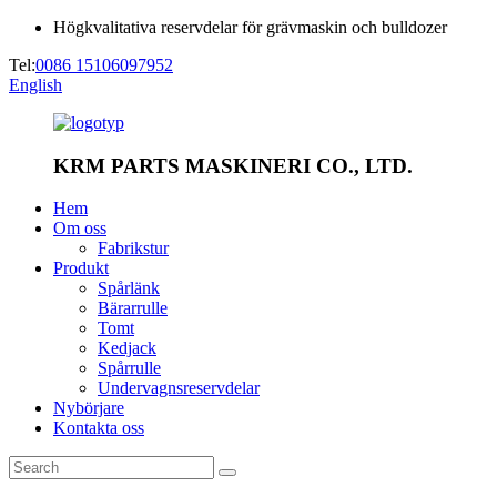
Högkvalitativa reservdelar för grävmaskin och bulldozer
Tel:
0086 15106097952
English
KRM PARTS MASKINERI CO., LTD.
Hem
Om oss
Fabrikstur
Produkt
Spårlänk
Bärarrulle
Tomt
Kedjack
Spårrulle
Undervagnsreservdelar
Nybörjare
Kontakta oss