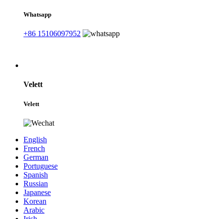
Whatsapp
+86 15106097952
Velett
Velett
English
French
German
Portuguese
Spanish
Russian
Japanese
Korean
Arabic
Irish