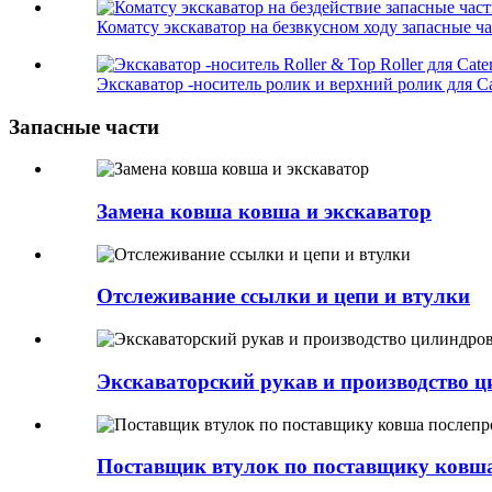
Коматсу экскаватор на безвкусном ходу запасные час
Экскаватор -носитель ролик и верхний ролик для Cat
Запасные части
Замена ковша ковша и экскаватор
Отслеживание ссылки и цепи и втулки
Экскаваторский рукав и производство ц
Поставщик втулок по поставщику ковша