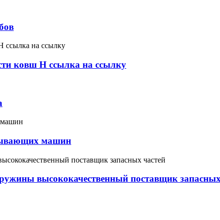
бов
сти ковш H ссылка на ссылку
а
обывающих машин
 пружины высококачественный поставщик запасных