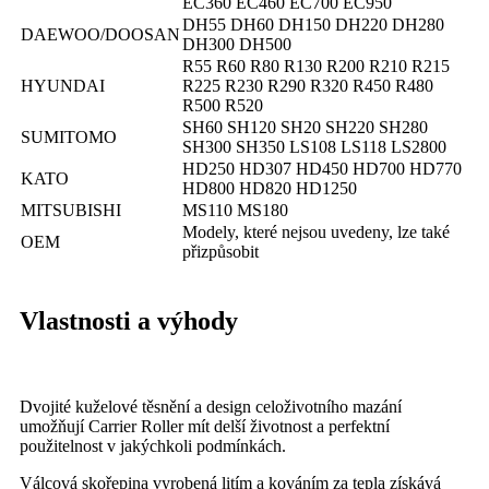
EC360 EC460 EC700 EC950
DH55 DH60 DH150 DH220 DH280
DAEWOO/DOOSAN
DH300 DH500
R55 R60 R80 R130 R200 R210 R215
HYUNDAI
R225 R230 R290 R320 R450 R480
R500 R520
SH60 SH120 SH20 SH220 SH280
SUMITOMO
SH300 SH350 LS108 LS118 LS2800
HD250 HD307 HD450 HD700 HD770
KATO
HD800 HD820 HD1250
MITSUBISHI
MS110 MS180
Modely, které nejsou uvedeny, lze také
OEM
přizpůsobit
Vlastnosti a výhody
Dvojité kuželové těsnění a design celoživotního mazání
umožňují Carrier Roller mít delší životnost a perfektní
použitelnost v jakýchkoli podmínkách.
Válcová skořepina vyrobená litím a kováním za tepla získává