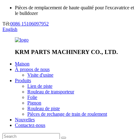
Pièces de remplacement de haute qualité pour l'excavatrice et
le bulldozer
Tél:
0086 15106097952
English
KRM PARTS MACHINERY CO., LTD.
Maison
À propos de nous
Visite d'usine
Produits
Lien de piste
Rouleau de transporteur
Folie
Pignon
Rouleau de piste
Pièces de rechange de train de roulement
Nouvelles
Contactez-nous