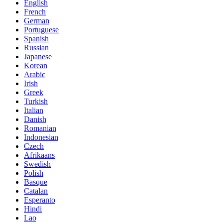
English
French
German
Portuguese
Spanish
Russian
Japanese
Korean
Arabic
Irish
Greek
Turkish
Italian
Danish
Romanian
Indonesian
Czech
Afrikaans
Swedish
Polish
Basque
Catalan
Esperanto
Hindi
Lao