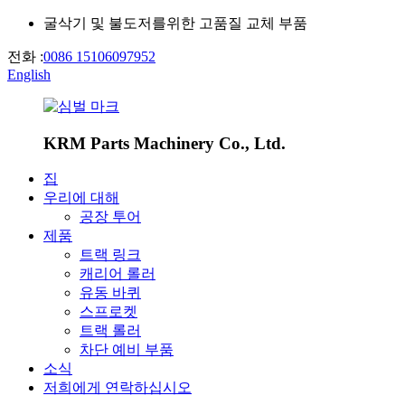
굴삭기 및 불도저를위한 고품질 교체 부품
전화 :
0086 15106097952
English
KRM Parts Machinery Co., Ltd.
집
우리에 대해
공장 투어
제품
트랙 링크
캐리어 롤러
유동 바퀴
스프로켓
트랙 롤러
차단 예비 부품
소식
저희에게 연락하십시오