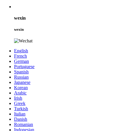
wexin
wexin
English
French
German
Portuguese
Spanish
Russian
Japanese
Korean
Arabic
Irish
Greek
Turkish
Italian
Danish
Romanian
Indonesian