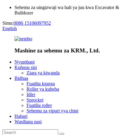
Sehemu za uingizwaji wa hali ya juu kwa Excavator &
Bulldozer
Simu:
0086 15106097952
English
Mashine za sehemu za KRM., Ltd.
Nyumbani
Kuhusu sisi
Ziara ya kiwanda
Bidhaa
Fuatilia kiunga
Roller ya kubeba
Idler
Sprocket
Fuatilia roller
Sehemu za vipuri vya chini
Habari
Wasiliana nasi