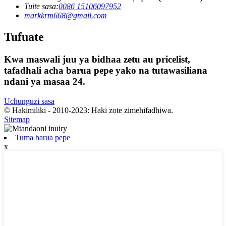
Tuite sasa:
0086 15106097952
markkrm668@gmail.com
Tufuate
Kwa maswali juu ya bidhaa zetu au pricelist,
tafadhali acha barua pepe yako na tutawasiliana
ndani ya masaa 24.
Uchunguzi sasa
© Hakimiliki - 2010-2023: Haki zote zimehifadhiwa.
Sitemap
Tuma barua pepe
x