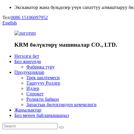
Экскаватор жана бульдозер үчүн сапаттуу алмаштыруу б
Тел:
0086 15106097952
English
KRM бөлүктөрү машиналар CO., LTD.
Негизги бет
Биз жөнүндө
Фабрика туру
Продукциялар
Трек шилтемеси
Ташуучу Роллер
Идлер
Спрокет
Роликти байкоо
Запастык бөлүктөрдүн кемчилиги
Жаңылыктар
Биз менен байланышыңыз