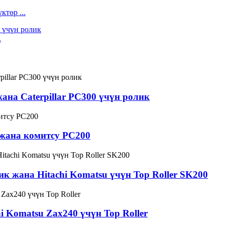
төр ...
.
ана Caterpillar PC300 үчүн ролик
 жана комитсу PC200
к жана Hitachi Komatsu үчүн Top Roller SK200
hi Komatsu Zax240 үчүн Top Roller