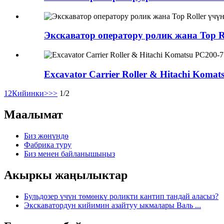
Экскаватор оператору ролик жана Top R
Excavator Carrier Roller & Hitachi Komat
1
2
Кийинки>
>>
1/2
Маалымат
Биз жөнүндө
Фабрика туру
Биз менен байланышыңыз
Акыркы жаңылыктар
Бульдозер үчүн төмөнкү роликти кантип тандай аласыз?
Экскаватордун кийимин азайтуу ыкмалары Валь ...