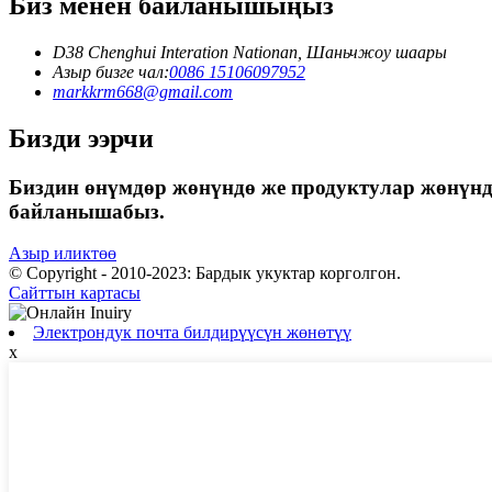
Биз менен байланышыңыз
D38 Chenghui Interation Nationan, Шаньчжоу шаары
Азыр бизге чал:
0086 15106097952
markkrm668@gmail.com
Бизди ээрчи
Биздин өнүмдөр жөнүндө же продуктулар жөнүнд
байланышабыз.
Азыр иликтөө
© Copyright - 2010-2023: Бардык укуктар корголгон.
Сайттын картасы
Электрондук почта билдирүүсүн жөнөтүү
x