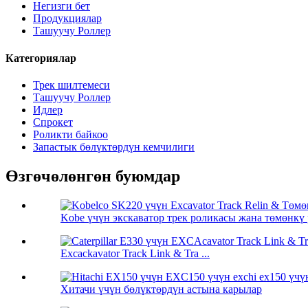
Негизги бет
Продукциялар
Ташуучу Роллер
Категориялар
Трек шилтемеси
Ташуучу Роллер
Идлер
Спрокет
Роликти байкоо
Запастык бөлүктөрдүн кемчилиги
Өзгөчөлөнгөн буюмдар
Kobe үчүн экскаватор трек роликасы жана төмөнкү р
Excackavator Track Link & Tra ...
Хитачи үчүн бөлүктөрдүн астына карылар