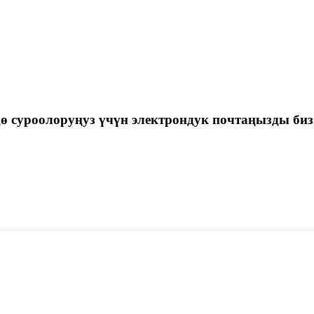
ө суроолоруңуз үчүн электрондук почтаңызды би