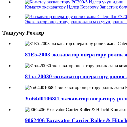
Коматсу экскаватору Идлер Коргоочу Запастык бөлүк
Экскаватор оператору ролик жана мээ үчүн ролик ..
Ташуучу Роллер
81E5-2003 экскаватор оператору ролик ж
81эл-20030 экскаватор оператору ролик
Yn64d01068f1 экскаватор оператору роли
9062406 Excavator Carrier Roller & Hitac