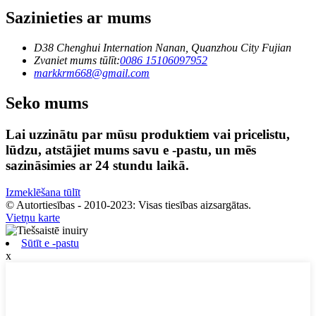
Sazinieties ar mums
D38 Chenghui Internation Nanan, Quanzhou City Fujian
Zvaniet mums tūlīt:
0086 15106097952
markkrm668@gmail.com
Seko mums
Lai uzzinātu par mūsu produktiem vai pricelistu,
lūdzu, atstājiet mums savu e -pastu, un mēs
sazināsimies ar 24 stundu laikā.
Izmeklēšana tūlīt
© Autortiesības - 2010-2023: Visas tiesības aizsargātas.
Vietņu karte
Sūtīt e -pastu
x