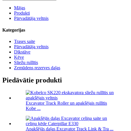
Mājas
Produkti
Pārvadātāja veltnis
Kategorijas
Trases saite
Pārvadātāja veltnis
Dīkstāve
Ķēve
Sliežu rullītis
Zemūdens rezerves daļas
Piedāvātie produkti
Excavator Track Roller un apakšējais rullītis
Kobe ...
Apakšējās daļas Excavator Track Link & Tra ...