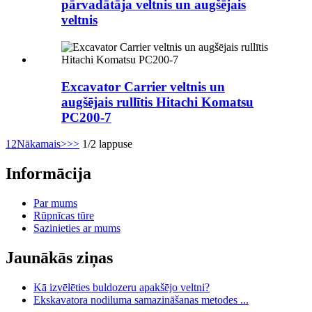
pārvadātāja veltnis un augšējais
veltnis
Excavator Carrier veltnis un
augšējais rullītis Hitachi Komatsu
PC200-7
1
2
Nākamais>
>>
1/2 lappuse
Informācija
Par mums
Rūpnīcas tūre
Sazinieties ar mums
Jaunākās ziņas
Kā izvēlēties buldozeru apakšējo veltni?
Ekskavatora nodiluma samazināšanas metodes ...