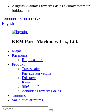
Augstas kvalitātes rezerves daļas ekskavatoram un
buldozeram
Tālr.
0086 15106097952
English
KRM Parts Machinery Co., Ltd.
Mājas
Par mums
Rūpnīcas tūre
Produkti
Trases saite
Pārvadātāja veltnis
Dīkstāve
Ķēve
Sliežu rullītis
Zemūdens rezerves daļas
Jaunums
Sazinieties ar mums