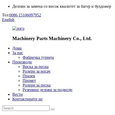
Делови за замена со висок квалитет за багер и булдожер
Тел:
0086 15106097952
English
Machinery Parts Machinery Co., Ltd.
Дома
За нас
Фабричка турнеја
Производи
Врска за песна
Ролери за носач
Празен
Промет
Ролери за песна
Резервни делови за подвозје
Вести
Контактирајте не