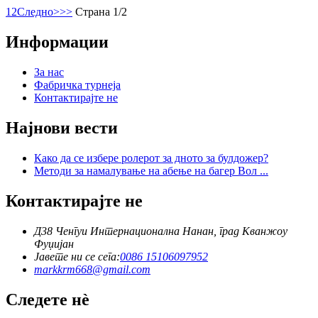
1
2
Следно>
>>
Страна 1/2
Информации
За нас
Фабричка турнеја
Контактирајте не
Најнови вести
Како да се избере ролерот за дното за булдожер?
Методи за намалување на абење на багер Вол ...
Контактирајте не
Д38 Ченгуи Интернационална Нанан, град Кванжоу
Фуџијан
Јавете ни се сега:
0086 15106097952
markkrm668@gmail.com
Следете нè