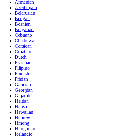
Armenian
Azerbaijani
Belarusian
Bengali
Bosnian
Bulgarian
Cebuano
Chichewa
Corsican
Croatian
Dutch
Estonian
Filipino
Finnish
Frisian
Galician
Georgian
Gujarati
Haitian
Hausa
Hawaiian
Hebrew
Hmong
Hungarian
Icelandic