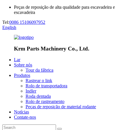
Peças de reposição de alta qualidade para escavadeira e
escavadeira
Tel:
0086 15106097952
English
Krm Parts Machinery Co., Ltd.
Lar
Sobre nós
Tour da fábrica
Produtos
Rastrear o link
Rolo de transportadora
Indler
Roda dentada
Rolo de rastreamento
Peças de reposição de material rodante
Notícias
Contate-nos