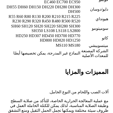
EC460 EC700 EC950
DH55 DH60 DH150 DH220 DH280 DH300
دايو/دوسان
DH500
R55 R60 R80 R130 R200 R210 R215 R225
هيونداي
R230 R290 R320 R450 R480 R500 R520
SH60 SH120 SH20 SH220 SH280 SH300
سوميتومو
SH350 LS108 LS118 LS2800
HD250 HD307 HD450 HD700 HD770
كاتو
HD800 HD820 HD1250
MS110 MS180
ميتسوبيشي
الشركة المصنعة
النماذج غير المدرجة، يمكن تخصيصها أيضًا
للمعدات الأصلية
المميزات والمزايا
آلات الصب واللحام من النوع الخامل.
مع عملية المعالجة الحرارية الخاصة، للتأكد من صلابة السطح
وطبقة الصلابة المناسبة، لذلك يمكن للكتلة الخاملة العمل في
ظروف سيئة مختلفة ويمكنها تحمل الحمل الثقيل ومنع التشقق