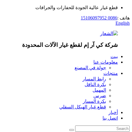
قطع غيار عالية الجودة للحفارات والجرافات
هاتف :
0086 15106097952
English
شركة كي آر إم لقطع غيار الآلات المحدودة
بيت
معلومات عنا
جولة في المصنع
منتجات
رابط المسار
بكرة الناقل
المهمل
ضرس
بكرة المسار
قطع غيار الهيكل السفلي
أخبار
اتصل بنا