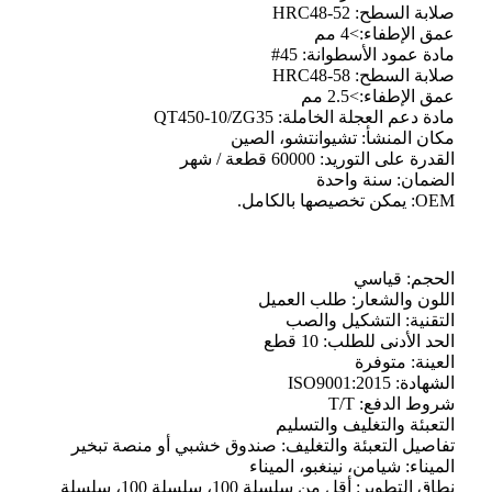
صلابة السطح: HRC48-52
عمق الإطفاء:>4 مم
مادة عمود الأسطوانة: 45#
صلابة السطح: HRC48-58
عمق الإطفاء:>2.5 مم
مادة دعم العجلة الخاملة: QT450-10/ZG35
مكان المنشأ: تشيوانتشو، الصين
القدرة على التوريد: 60000 قطعة / شهر
الضمان: سنة واحدة
OEM: يمكن تخصيصها بالكامل.
الحجم: قياسي
اللون والشعار: طلب العميل
التقنية: التشكيل والصب
الحد الأدنى للطلب: 10 قطع
العينة: متوفرة
الشهادة: ISO9001:2015
شروط الدفع: T/T
التعبئة والتغليف والتسليم
تفاصيل التعبئة والتغليف: صندوق خشبي أو منصة تبخير
الميناء: شيامن، نينغبو، الميناء
نطاق التطوير: أقل من سلسلة 100، سلسلة 100، سلسلة