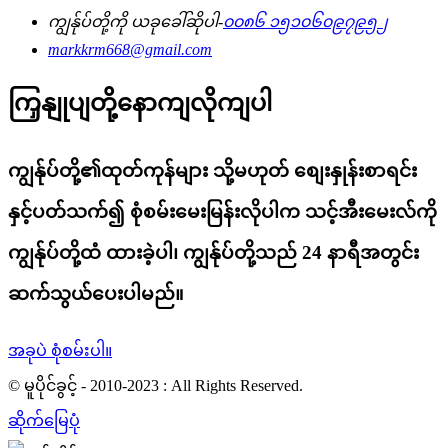
ကျွန်ုပ်တို့ကို ယခုခေါ်ဆိုပါ-
၀၀၈၆ ၁၅၁၀၆၀၉၇၉၅၂
markkrm668@gmail.com
ကြှနျုပျတို့နောကျလိုကျပါ
ကျွန်ုပ်တို့၏ထုတ်ကုန်များ သို့မဟုတ် စျေးနှုန်းစာရင်း
နှင့်ပတ်သက်၍ စုံစမ်းမေးမြန်းလိုပါက သင့်အီးမေးလ်ကို
ကျွန်ုပ်တို့ထံ ထားခဲ့ပါ၊ ကျွန်ုပ်တို့သည် 24 နာရီအတွင်း
ဆက်သွယ်ပေးပါမည်။
အခုပဲ စုံစမ်းပါ။
© မူပိုင်ခွင့် - 2010-2023 : All Rights Reserved.
ဆိုက်မြေပုံ