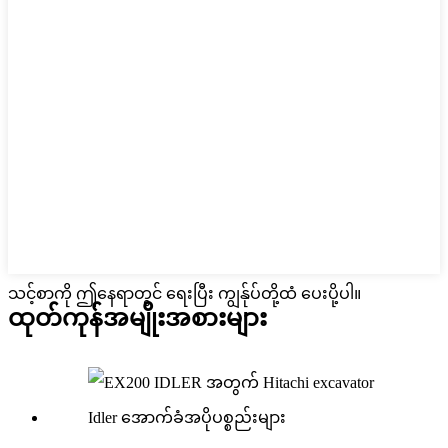
သင့်စာကို ဤနေရာတွင် ရေးပြီး ကျွန်ုပ်တို့ထံ ပေးပို့ပါ။
ထုတ်ကုန်အမျိုးအစားများ