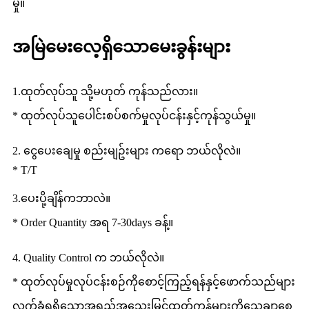
မှု။
အမြဲမေးလေ့ရှိသောမေးခွန်းများ
1.ထုတ်လုပ်သူ သို့မဟုတ် ကုန်သည်လား။
* ထုတ်လုပ်သူပေါင်းစပ်စက်မှုလုပ်ငန်းနှင့်ကုန်သွယ်မှု။
2. ငွေပေးချေမှု စည်းမျဥ်းများ ကရော ဘယ်လိုလဲ။
* T/T
3.ပေးပို့ချိန်ကဘာလဲ။
* Order Quantity အရ 7-30days ခန့်။
4. Quality Control က ဘယ်လိုလဲ။
* ထုတ်လုပ်မှုလုပ်ငန်းစဉ်ကိုစောင့်ကြည့်ရန်နှင့်ဖောက်သည်များ
လက်ခံရရှိသောအရည်အသွေးမြင့်ထုတ်ကုန်များကိုသေချာစေ