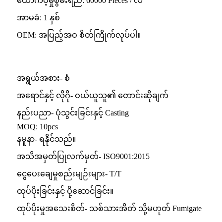
ထောက်ပံ့မှုစွမ်းရည်: 60000 Pieces / လ
အာမခံ: 1 နှစ်
OEM: အပြည့်အဝ စိတ်ကြိုက်လုပ်ပါ။
အရွယ်အစား- စံ
အရောင်နှင့် လိုဂို- ဝယ်ယူသူ၏ တောင်းဆိုချက်
နည်းပညာ- ပုံသွင်းခြင်းနှင့် Casting
MOQ: 10pcs
နမူနာ- ရနိုင်သည်။
အသိအမှတ်ပြုလက်မှတ်- ISO9001:2015
ငွေပေးချေမှုစည်းမျဉ်းများ- T/T
ထုပ်ပိုးခြင်းနှင့် ပို့ဆောင်ခြင်း။
ထုပ်ပိုးမှုအသေးစိတ်- သစ်သားအိတ် သို့မဟုတ် Fumigate