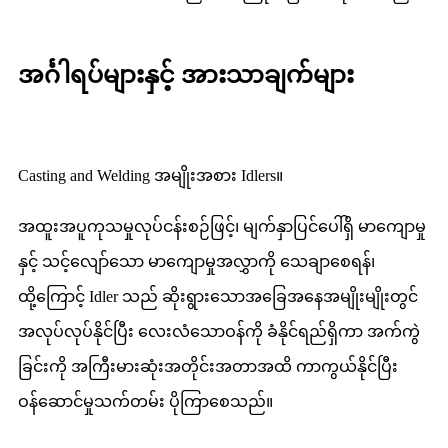
အင်္ဂါရပ်များနှင့် အားသာချက်များ
Casting and Welding အမျိုးအစား Idlers။
အထူးအပူကုသမှုလုပ်ငန်းစဉ်ဖြင့်၊ မျက်နှာပြင်ပေါ်ရှိ မာကျောမှု
နှင့် သင့်လျော်သော မာကျောမှုအလွှာကို သေချာစေရန်၊
ထို့ကြောင့် Idler သည် ဆိုးရွားသောအခြေအနေအမျိုးမျိုးတွင်
အလုပ်လုပ်နိုင်ပြီး လေးလံသောဝန်ကို ခံနိုင်ရည်ရှိကာ အက်ကွဲ
ခြင်းကို အကြီးမားဆုံးအတိုင်းအတာအထိ ကာကွယ်နိုင်ပြီး
ဝန်ဆောင်မှုသက်တမ်း ပိုကြာစေသည်။