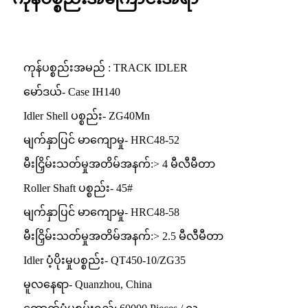
ကုန်ပစ္စည်းအမည် : TRACK IDLER
မော်ဒယ်- Case IH140
Idler Shell ပစ္စည်း- ZG40Mn
မျက်နှာပြင် မာကျောမှု- HRC48-52
မီးငြှိမ်းသတ်မှုအတိမ်အနက်:> 4 မီလီမီတာ
Roller Shaft ပစ္စည်း- 45#
မျက်နှာပြင် မာကျောမှု- HRC48-58
မီးငြှိမ်းသတ်မှုအတိမ်အနက်:> 2.5 မီလီမီတာ
Idler ပံ့ပိုးမှုပစ္စည်း- QT450-10/ZG35
မူလနေရာ- Quanzhou, China