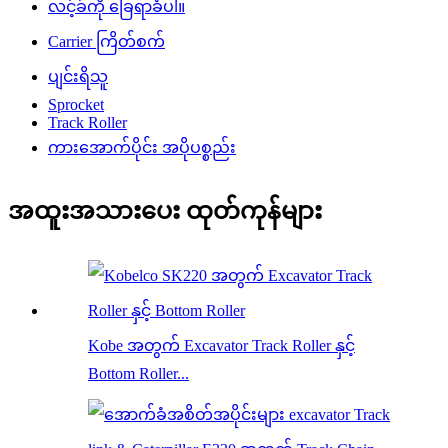
လင့်ခ်ကို ခြေရာခံပါ။
Carrier ကြိတ်စက်
ပျင်းရိသူ
Sprocket
Track Roller
ကားအောက်ပိုင်း အပိုပစ္စည်း
အထူးအသားပေး ထုတ်ကုန်များ
Kobe အတွက် Excavator Track Roller နှင့်
Bottom Roller...