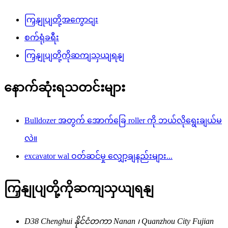
ကြှနျုပျတို့အကွောငျး
စက်ရုံခရီး
ကြှနျုပျတို့ကိုဆကျသှယျရနျ
နောက်ဆုံးရသတင်းများ
Bulldozer အတွက် အောက်ခြေ roller ကို ဘယ်လိုရွေးချယ်မ
လဲ။
excavator wal ဝတ်ဆင်မှု လျှော့ချနည်းများ...
ကြှနျုပျတို့ကိုဆကျသှယျရနျ
D38 Chenghui နိုင်ငံတကာ Nanan ၊ Quanzhou City Fujian