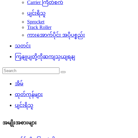
Carrier ကြိတ်စက်
ပျင်းရိသူ
Sprocket
Track Roller
ကားအောက်ပိုင်း အပိုပစ္စည်း
သတင်း
ကြှနျုပျတို့ကိုဆကျသှယျရနျ
အိမ်
ထုတ်ကုန်များ
ပျင်းရိသူ
အမျိုးအစားများ