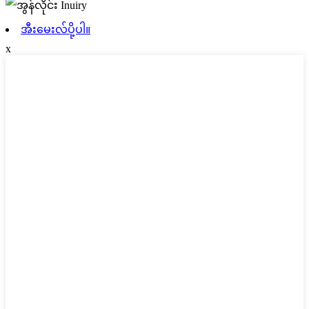
အီးမေးလ်ပို့ပါ။
x