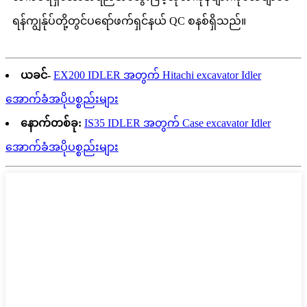
ရန်ကျွန်ုပ်တို့တွင်ပရော်ဖက်ရှင်နယ် QC စနစ်ရှိသည်။
ယခင်-
EX200 IDLER အတွက် Hitachi excavator Idler
အောက်ခံအပိုပစ္စည်းများ
နောက်တစ်ခု:
IS35 IDLER အတွက် Case excavator Idler
အောက်ခံအပိုပစ္စည်းများ