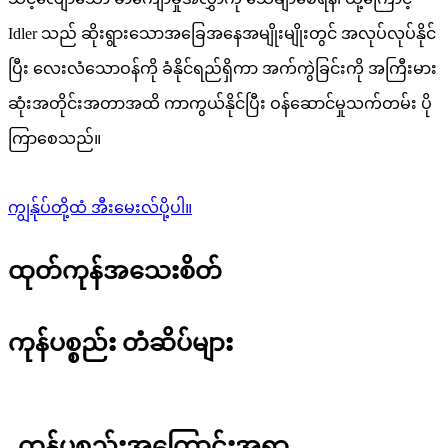
Idler သည် ဆိုးရွားသောအခြေအနေအမျိုးမျိုးတွင် အလုပ်လုပ်နိုင်
ပြီး လေးလံသောဝန်ကို ခံနိုင်ရည်ရှိကာ အက်ကွဲခြင်းကို အကြီးမား
ဆုံးအတိုင်းအတာအထိ ကာကွယ်နိုင်ပြီး ဝန်ဆောင်မှုသက်တမ်း ပို
ကြာစေသည်။
ကျွန်ုပ်တို့ထံ အီးမေးလ်ပို့ပါ။
ထုတ်ကုန်အသေးစိတ်
ကုန်ပစ္စည်း တံဆိပ်များ
ကုန်ပစ္စည်းအကြောင်းအရာ