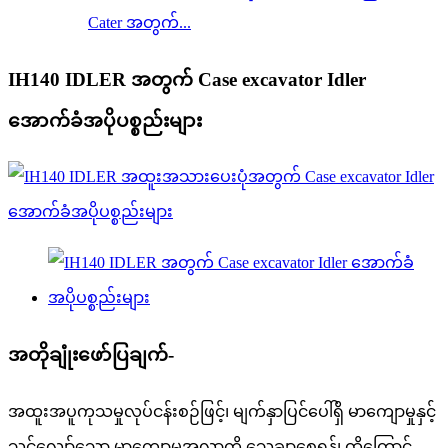
Cater အတွက်...
IH140 IDLER အတွက် Case excavator Idler
အောက်ခံအပိုပစ္စည်းများ
အတိုချုံးဖော်ပြချက်-
အထူးအပူကုသမှုလုပ်ငန်းစဉ်ဖြင့်၊ မျက်နှာပြင်ပေါ်ရှိ မာကျောမှုနှင့်
သင့်လျော်သော မာကျောမှုအလွှာကို သေချာစေရန်၊ ထို့ကြောင့်