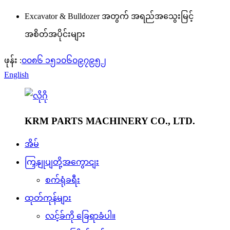
Excavator & Bulldozer အတွက် အရည်အသွေးမြင့်
အစိတ်အပိုင်းများ
ဖုန်း :
၀၀၈၆ ၁၅၁၀၆၀၉၇၉၅၂
English
KRM PARTS MACHINERY CO., LTD.
အိမ်
ကြှနျုပျတို့အကွောငျး
စက်ရုံခရီး
ထုတ်ကုန်များ
လင့်ခ်ကို ခြေရာခံပါ။