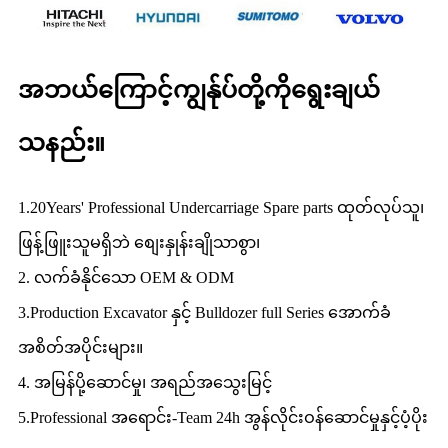
အဘယ်ကြောင့်ကျွန်ုပ်တို့ကိုရွေးချယ်
သနည်း။
1.20Years' Professional Undercarriage Spare parts ထုတ်လုပ်သူ၊
ဖြန့်ဖြူးသူမရှိဘဲ စျေးနှုန်းချိုသာစွာ၊
2. လက်ခံနိုင်သော OEM & ODM
3.Production Excavator နှင့် Bulldozer full Series အောက်ခံ
အစိတ်အပိုင်းများ။
4. အမြန်ပို့ဆောင်မှု၊ အရည်အသွေးမြင့်
5.Professional အရောင်း-Team 24h အွန်လိုင်းဝန်ဆောင်မှုနှင့်ပံ့ပိုး