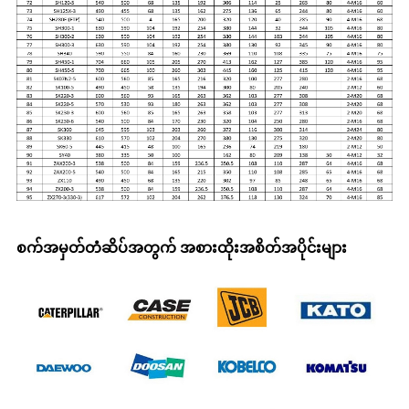
စက်အမှတ်တံဆိပ်အတွက် အစားထိုးအစိတ်အပိုင်းများ