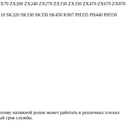
ZX70 ZX200 ZX240 ZX270 ZX330 ZX350 ZX470 ZX670 ZX870
10 SK320 SK330 SK350 SK450 K907 PH335 PH440 PH550
оэтому натяжной ролик может работать в различных плохих
ый срок службы.