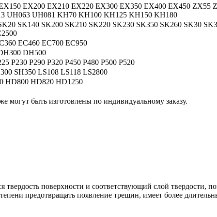
 EX150 EX200 EX210 EX220 EX300 EX350 EX400 EX450 ZX55 
13 UH063 UH081 KH70 KH100 KH125 KH150 KH180
K20 SK140 SK200 SK210 SK220 SK230 SK350 SK260 SK30 SK3
C2500
C360 EC460 EC700 EC950
DH300 DH500
225 Р230 Р290 Р320 Р450 Р480 Р500 Р520
300 SH350 LS108 LS118 LS2800
0 HD800 HD820 HD1250
кже могут быть изготовлены по индивидуальному заказу.
ся твердость поверхности и соответствующий слой твердости, п
степени предотвращать появление трещин, имеет более длительн