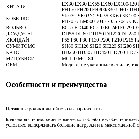
EX30 EX30 EX55 EX60 EX100/120
ХИТАЧИ
FH150 FH200 FH300/330 UH07 UH
SK07C SK03N2 SK55 SK60 SK100 S
КОБЕЛКО
PH7055 BM500 5045 7035 7045 CK
ВОЛЬВО
EC55 EC140 EC210 EC240 EC290 E
ДЭУ/ДУСАН
DH55 DH60 DH150 DH220 DH280 
ХЮНДАЙ
Р55 Р60 Р80 Р130 Р200 Р210 Р215 Р
СУМИТОМО
SH60 SH120 SH20 SH220 SH280 SH
КАТО
HD250 HD307 HD450 HD700 HD77
МИЦУБИСИ
МС110 МС180
OEM
Модели, не указанные в списке, та
Особенности и преимущества
Натяжные ролики литейного и сварного типа.
Благодаря специальной термической обработке, обеспечивает
условиях, выдерживать большие нагрузки и в максимальной 