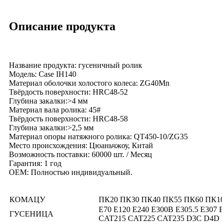
Описание продукта
Название продукта: гусеничный ролик
Модель: Case IH140
Материал оболочки холостого колеса: ZG40Mn
Твёрдость поверхности: HRC48-52
Глубина закалки:>4 мм
Материал вала ролика: 45#
Твёрдость поверхности: HRC48-58
Глубина закалки:>2,5 мм
Материал опоры натяжного ролика: QT450-10/ZG35
Место происхождения: Цюаньчжоу, Китай
Возможность поставки: 60000 шт. / Месяц
Гарантия: 1 год
OEM: Полностью индивидуальный.
КОМАЦУ
ПК20 ПК30 ПК40 ПК55 ПК60 ПК10
E70 E120 E240 E300B E305.5 E307 
ГУСЕНИЦА
CAT215 CAT225 CAT235 D3C D4D