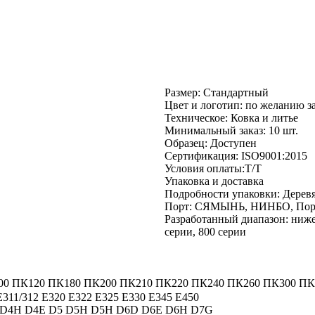
Размер: Стандартный
Цвет и логотип: по желанию з
Техническое: Ковка и литье
Минимальный заказ: 10 шт.
Образец: Доступен
Сертификация: ISO9001:2015
Условия оплаты:T/T
Упаковка и доставка
Подробности упаковки: Дерев
Порт: СЯМЫНЬ, НИНБО, Пор
Разработанный диапазон: ниже 
серии, 800 серии
0 ПК120 ПК180 ПК200 ПК210 ПК220 ПК240 ПК260 ПК300 ПК36
E311/312 E320 E322 E325 E330 E345 E450
 D4H D4E D5 D5H D5H D6D D6E D6H D7G