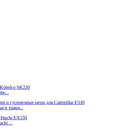
e...
я и траки...
chi ...