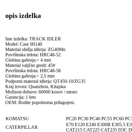
opis izdelka
Ime izdelka: TRACK IDLER
Model: Case IH140
Material ohišja idlerja: ZG40Mn
Površinska trdota: HRC48-52
Globina gašenja:> 4 mm
Material valjčne gredi: 45#
Površinska trdota: HRC48-58
Globina gašenja:> 2,5 mm
Podporni material idlerja: QT450-10/ZG35
Kraj izvora: Quanzhou, Kitajska
Možnost dobave: 60000 kosov / mesec
Garancija: 1 leto
OEM: Bodite popolnoma prilagojeni.
KOMATSU
PC20 PC30 PC40 PC55 PC60 PC
E70 E120 E240 E300B E305.5 E3
CATERPILLAR
CAT215 CAT225 CAT235 D3C 