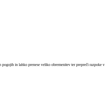
ih pogojih in lahko prenese veliko obremenitev ter prepreči razpoke v