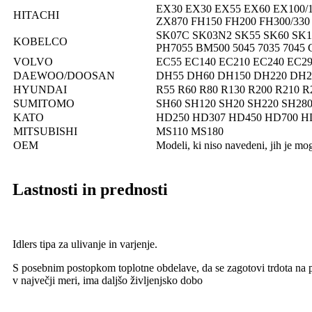
EX30 EX30 EX55 EX60 EX100/
HITACHI
ZX870 FH150 FH200 FH300/33
SK07C SK03N2 SK55 SK60 SK10
KOBELCO
PH7055 BM500 5045 7035 7045
VOLVO
EC55 EC140 EC210 EC240 EC29
DAEWOO/DOOSAN
DH55 DH60 DH150 DH220 DH2
HYUNDAI
R55 R60 R80 R130 R200 R210 R
SUMITOMO
SH60 SH120 SH20 SH220 SH280
KATO
HD250 HD307 HD450 HD700 H
MITSUBISHI
MS110 MS180
OEM
Modeli, ki niso navedeni, jih je mog
Lastnosti in prednosti
Idlers tipa za ulivanje in varjenje.
S posebnim postopkom toplotne obdelave, da se zagotovi trdota na pov
v največji meri, ima daljšo življenjsko dobo