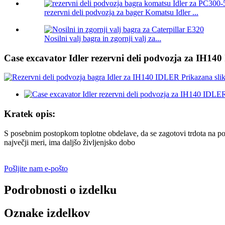
rezervni deli podvozja za bager Komatsu Idler ...
Nosilni valj bagra in zgornji valj za...
Case excavator Idler rezervni deli podvozja za IH14
Kratek opis:
S posebnim postopkom toplotne obdelave, da se zagotovi trdota na površ
največji meri, ima daljšo življenjsko dobo
Pošljite nam e-pošto
Podrobnosti o izdelku
Oznake izdelkov