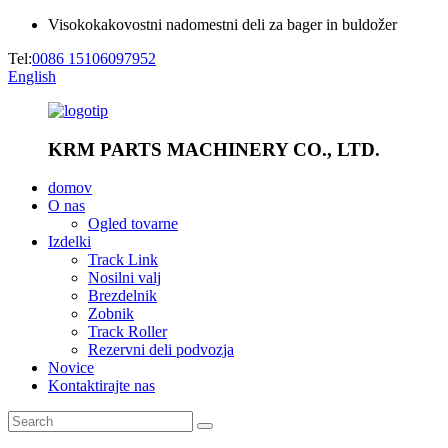
Visokokakovostni nadomestni deli za bager in buldožer
Tel:
0086 15106097952
English
KRM PARTS MACHINERY CO., LTD.
domov
O nas
Ogled tovarne
Izdelki
Track Link
Nosilni valj
Brezdelnik
Zobnik
Track Roller
Rezervni deli podvozja
Novice
Kontaktirajte nas