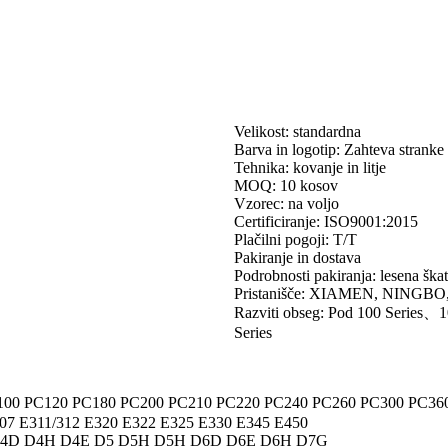
Velikost: standardna
Barva in logotip: Zahteva stranke
Tehnika: kovanje in litje
MOQ: 10 kosov
Vzorec: na voljo
Certificiranje: ISO9001:2015
Plačilni pogoji: T/T
Pakiranje in dostava
Podrobnosti pakiranja: lesena škatl
Pristanišče: XIAMEN, NINGBO, 
Razviti obseg: Pod 100 Series
Series
100 PC120 PC180 PC200 PC210 PC220 PC240 PC260 PC300 PC36
07 E311/312 E320 E322 E325 E330 E345 E450
D4D D4H D4E D5 D5H D5H D6D D6E D6H D7G