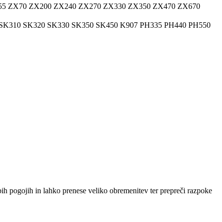
55 ZX70 ZX200 ZX240 ZX270 ZX330 ZX350 ZX470 ZX670
SK310 SK320 SK330 SK350 SK450 K907 PH335 PH440 PH550
abih pogojih in lahko prenese veliko obremenitev ter prepreči razpoke