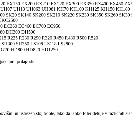
120 EX150 EX200 EX210 EX220 EX300 EX350 EX400 EX450 ZX
0 UH07 UH13 UH063 UH081 KH70 KH100 KH125 KH150 KH180
0 SK20 SK140 SK200 SK210 SK220 SK230 SK350 SK260 SK30 
 CKC2500
0 EC360 EC460 EC700 EC950
80 DH300 DH500
215 R225 R230 R290 R320 R450 R480 R500 R520
 SH300 SH350 LS108 LS118 LS2800
D770 HD800 HD820 HD1250
oče tudi prilagoditi
ršini in ustrezen sloj trdote, tako da lahko Idler deluje v različnih sl