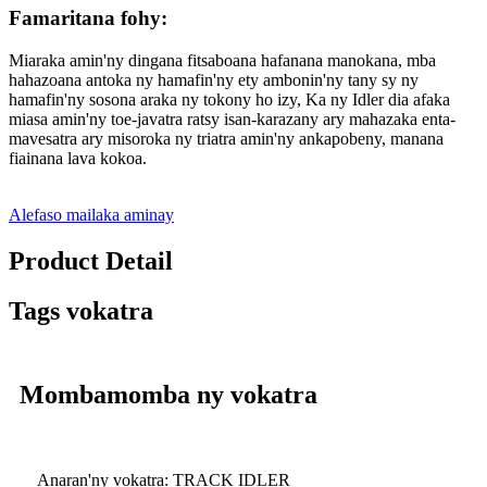
Famaritana fohy:
Miaraka amin'ny dingana fitsaboana hafanana manokana, mba
hahazoana antoka ny hamafin'ny ety ambonin'ny tany sy ny
hamafin'ny sosona araka ny tokony ho izy, Ka ny Idler dia afaka
miasa amin'ny toe-javatra ratsy isan-karazany ary mahazaka enta-
mavesatra ary misoroka ny triatra amin'ny ankapobeny, manana
fiainana lava kokoa.
Alefaso mailaka aminay
Product Detail
Tags vokatra
Mombamomba ny vokatra
Anaran'ny vokatra: TRACK IDLER