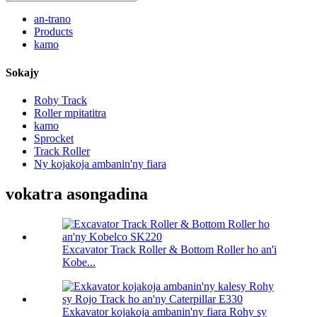
an-trano
Products
kamo
Sokajy
Rohy Track
Roller mpitatitra
kamo
Sprocket
Track Roller
Ny kojakoja ambanin'ny fiara
vokatra asongadina
Excavator Track Roller & Bottom Roller ho an'i
Kobe...
Exkavator kojakoja ambanin'ny fiara Rohy sy