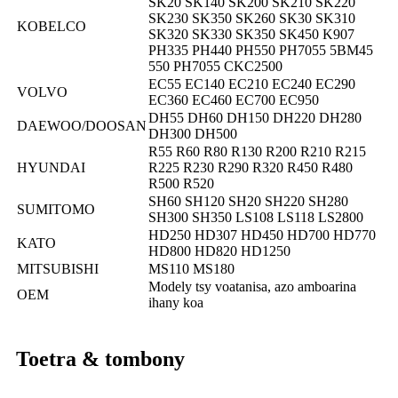
SK20 SK140 SK200 SK210 SK220
SK230 SK350 SK260 SK30 SK310
KOBELCO
SK320 SK330 SK350 SK450 K907
PH335 PH440 PH550 PH7055 5BM45
550 PH7055 CKC2500
EC55 EC140 EC210 EC240 EC290
VOLVO
EC360 EC460 EC700 EC950
DH55 DH60 DH150 DH220 DH280
DAEWOO/DOOSAN
DH300 DH500
R55 R60 R80 R130 R200 R210 R215
HYUNDAI
R225 R230 R290 R320 R450 R480
R500 R520
SH60 SH120 SH20 SH220 SH280
SUMITOMO
SH300 SH350 LS108 LS118 LS2800
HD250 HD307 HD450 HD700 HD770
KATO
HD800 HD820 HD1250
MITSUBISHI
MS110 MS180
Modely tsy voatanisa, azo amboarina
OEM
ihany koa
Toetra & tombony