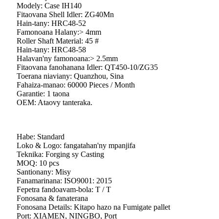
Modely: Case IH140
Fitaovana Shell Idler: ZG40Mn
Hain-tany: HRC48-52
Famonoana Halany:> 4mm
Roller Shaft Material: 45 #
Hain-tany: HRC48-58
Halavan'ny famonoana:> 2.5mm
Fitaovana fanohanana Idler: QT450-10/ZG35
Toerana niaviany: Quanzhou, Sina
Fahaiza-manao: 60000 Pieces / Month
Garantie: 1 taona
OEM: Ataovy tanteraka.
Habe: Standard
Loko & Logo: fangatahan'ny mpanjifa
Teknika: Forging sy Casting
MOQ: 10 pcs
Santionany: Misy
Fanamarinana: ISO9001: 2015
Fepetra fandoavam-bola: T / T
Fonosana & fanaterana
Fonosana Details: Kitapo hazo na Fumigate pallet
Port: XIAMEN, NINGBO, Port