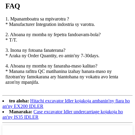
FAQ
1. Mpanamboatra sa mpivarotra ?
* Manufacturer Integration indostria sy varotra.
2. Ahoana ny momba ny fepetra fandoavam-bola?
* T/T.
3. Inona ny fotoana fanaterana?
* Araka ny Order Quantity, eo amin'ny 7-30days.
4. Ahoana ny momba ny fanaraha-maso kalitao?
* Manana rafitra QC matihanina izahay hanara-maso ny
fizotran'ny famokarana ary hiantohana ny vokatra avo lenta
azon'ny mpanjifa.
teo aloha:
Hitachi excavator Idler kojakoja ambanin'ny fiara ho
an'ny EX200 IDLER
Manaraka:
Case excavator Idler undercarriage kojakoja ho
an'ny IS35 IDLER