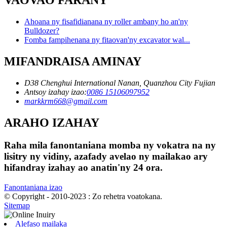
VAOVAO FARANY
Ahoana ny fisafidianana ny roller ambany ho an'ny
Bulldozer?
Fomba fampihenana ny fitaovan'ny excavator wal...
MIFANDRAISA AMINAY
D38 Chenghui International Nanan, Quanzhou City Fujian
Antsoy izahay izao:
0086 15106097952
markkrm668@gmail.com
ARAHO IZAHAY
Raha mila fanontaniana momba ny vokatra na ny
lisitry ny vidiny, azafady avelao ny mailakao ary
hifandray izahay ao anatin'ny 24 ora.
Fanontaniana izao
© Copyright - 2010-2023 : Zo rehetra voatokana.
Sitemap
Alefaso mailaka