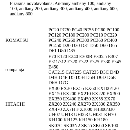
Fizarana novolavolaina: Andiany ambany 100, andiany
100, andiany 200, andiany 300, andiany 400, andiany 600,
andiany 800
PC20 PC30 PC40 PC55 PC60 PC100
PC120 PC180 PC200 PC210 PC220
KOMATSU
PC240 PC260 PC300 PC360 PC400
PC450 D20 D30 D31 D50 D60 D65
D61 D80 D85
E70 E120 E240 E300B E305.5 E307
E311/312 E320 E322 E325 E330 E345
E450
sompanga
CAT215 CAT225 CAT235 D3C D4D
D4H D4E D5 D5H D5H D6D D6E
D6H D7G
EX30 EX30 EX55 EX60 EX100/120
EX150 EX200 EX210 EX220 EX300
EX350 EX400 EX450 ZX55 ZX70
HITACHI
ZX200 ZX240 ZX270 ZX330 ZX350
ZX470 ZX7H F Z1000 FH300/330
UH07 UH13 UH063 UH081 KH70
KH100 KH125 KH150 KH180
SK07C SK03N2 SK55 SK60 SK100