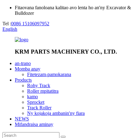
Fitaovana fanoloana kalitao avo lenta ho an'ny Excavator &
Bulldozer
Tel :
0086 15106097952
English
KRM PARTS MACHINERY CO., LTD.
an-trano
Momba anay
Fitetezam-pamokarana
Products
Rohy Track
Roller mpitatitra
kamo
Sprocket
Track Roller
Ny kojakoja ambanin'ny fiara
NEWS
Mifandraisa aminay