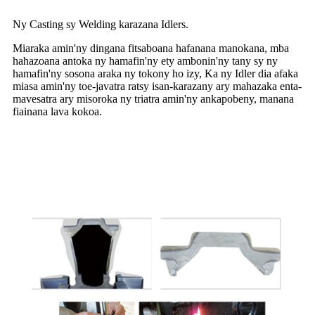
Ny Casting sy Welding karazana Idlers.
Miaraka amin'ny dingana fitsaboana hafanana manokana, mba
hahazoana antoka ny hamafin'ny ety ambonin'ny tany sy ny
hamafin'ny sosona araka ny tokony ho izy, Ka ny Idler dia afaka
miasa amin'ny toe-javatra ratsy isan-karazany ary mahazaka enta-
mavesatra ary misoroka ny triatra amin'ny ankapobeny, manana
fiainana lava kokoa.