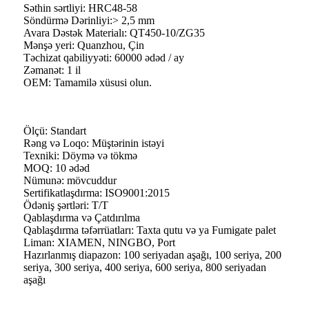
Səthin sərtliyi: HRC48-58
Söndürmə Dərinliyi:> 2,5 mm
Avara Dəstək Materialı: QT450-10/ZG35
Mənşə yeri: Quanzhou, Çin
Təchizat qabiliyyəti: 60000 ədəd / ay
Zəmanət: 1 il
OEM: Tamamilə xüsusi olun.
Ölçü: Standart
Rəng və Loqo: Müştərinin istəyi
Texniki: Döymə və tökmə
MOQ: 10 ədəd
Nümunə: mövcuddur
Sertifikatlaşdırma: ISO9001:2015
Ödəniş şərtləri: T/T
Qablaşdırma və Çatdırılma
Qablaşdırma təfərrüatları: Taxta qutu və ya Fumigate palet
Liman: XIAMEN, NINGBO, Port
Hazırlanmış diapazon: 100 seriyadan aşağı, 100 seriya, 200
seriya, 300 seriya, 400 seriya, 600 seriya, 800 seriyadan
aşağı