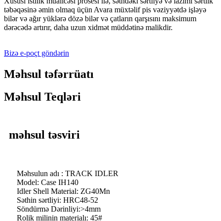
Xüsusi istilik müalicəsi prosesi ilə, səthdəki sərtliyə və lazımi sərtlik
təbəqəsinə əmin olmaq üçün Avara müxtəlif pis vəziyyətdə işləyə
bilər və ağır yüklərə dözə bilər və çatların qarşısını maksimum
dərəcədə artırır, daha uzun xidmət müddətinə malikdir.
Bizə e-poçt göndərin
Məhsul təfərrüatı
Məhsul Teqləri
məhsul təsviri
Məhsulun adı : TRACK IDLER
Model: Case IH140
Idler Shell Material: ZG40Mn
Səthin sərtliyi: HRC48-52
Söndürmə Dərinliyi:>4mm
Rolik milinin materialı: 45#