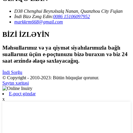
D38 Chenghui Beynəlxalq Nanan, Quanzhou City Fujian
İndi Bizə Zəng Edin:
0086 15106097952
markkrm668@gmail.com
BİZİ İZLƏYİN
Məhsullarımız və ya qiymət siyahılarımızla bağlı
suallarınız üçün e-poçtunuzu bizə buraxın və biz 24
saat ərzində əlaqə saxlayacağıq.
İndi Sorğu
© Copyright - 2010-2023: Bütün hüquqlar qorunur.
Saytın xəritəsi
E-poçt göndər
x