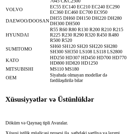
7045 CKC2500
EC55 EC140 EC210 EC240 EC290
VOLVO
EC360 EC460 EC700 EC950
DH55 DH60 DH150 DH220 DH280
DAEWOO/DOOSAN
DH300 DH500
R55 R60 R80 R130 R200 R210 R215
HYUNDAI
R225 R230 R290 R320 R450 R480
R500 R520
SH60 SH120 SH20 SH220 SH280
SUMITOMO
SH300 SH350 LS108 LS118 LS2800
HD250 HD307 HD450 HD700 HD770
KATO
HD800 HD820 HD1250
MITSUBISHI
MS110 MS180
Siyahıda olmayan modellər də
OEM
fərdiləşdirilə bilər
Xüsusiyyətlər və Üstünlüklər
Döküm və Qaynaq tipli Avaralar.
Xüsusi istilik müalicəsi prosesi ilə, səthdəki sərtliyə və lazımi