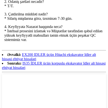
2. Ödəniş şərtləri necədir?
* T/T.
3. Çatdırılma müddəti nədir?
* Sifariş miqdarına görə, təxminən 7-30 gün.
4. Keyfiyyətə Nəzarət haqqında necə?
* İstehsal prosesini izləmək və Müştərilər tərəfindən qəbul edilən
yüksək keyfiyyətli məhsulları təmin etmək üçün peşəkar QC
sistemimiz var.
Əvvəlki:
EX200 IDLER üçün Hitachi ekskavator Idler alt
hissəsi ehtiyat hissələri
Sonrakı:
IS35 İDLER üçün korpuslu ekskavator Idler alt hissəsi
ehtiyat hissələri