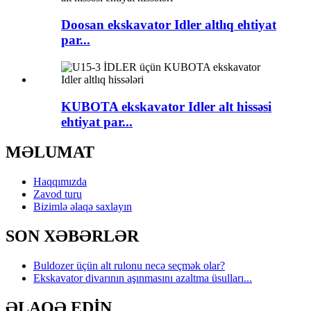
Doosan ekskavator Idler altlıq ehtiyat
par...
KUBOTA ekskavator Idler alt hissəsi
ehtiyat par...
MƏLUMAT
Haqqımızda
Zavod turu
Bizimlə əlaqə saxlayın
SON XƏBƏRLƏR
Buldozer üçün alt rulonu necə seçmək olar?
Ekskavator divarının aşınmasını azaltma üsulları...
ƏLAQƏ EDİN