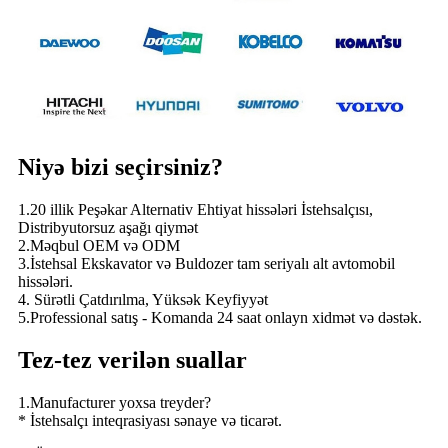
Niyə bizi seçirsiniz?
1.20 illik Peşəkar Alternativ Ehtiyat hissələri İstehsalçısı,
Distribyutorsuz aşağı qiymət
2.Məqbul OEM və ODM
3.İstehsal Ekskavator və Buldozer tam seriyalı alt avtomobil
hissələri.
4. Sürətli Çatdırılma, Yüksək Keyfiyyət
5.Professional satış - Komanda 24 saat onlayn xidmət və dəstək.
Tez-tez verilən suallar
1.Manufacturer yoxsa treyder?
* İstehsalçı inteqrasiyası sənaye və ticarət.