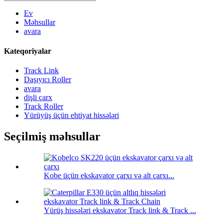
Ev
Məhsullar
avara
Kateqoriyalar
Track Link
Daşıyıcı Roller
avara
dişli çarx
Track Roller
Yürüyüş üçün ehtiyat hissələri
Seçilmiş məhsullar
Kobe üçün ekskavator çarxı və alt çarxı...
Yürüş hissələri ekskavator Track link & Track ...