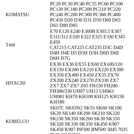
PC20 PC30 PC40 PC55 PC60 PC100
PC120 PC180 PC200 PC210 PC220
KOMATSU
PC240 PC260 PC300 PC360 PC400
PC450 D20 D30 D31 D50 D60 D65
D61 D80 D85
E70 E120 E240 E300B E305.5 E307
E311/312 E320 E322 E325 E330 E345
E450
Tırtıl
CAT215 CAT225 CAT235 D3C D4D
D4H D4E D5 D5H D5H D6D D6E
D6H D7G
EX30 EX30 EX55 EX60 EX100/120
EX150 EX200 EX210 EX220 EX300
EX350 EX400 EX450 ZX55 ZX70
ZX200 ZX240 ZX270 ZX330 ZX7
HITACHI
ZX7 ZX7 ZX7 Z05 FH150 FH200
FH300/330 UH07 UH13 UH063
UH081 KH70 KH100 KH125 KH150
KH180
SK07C SK03N2 SK55 SK60 SK100
SK20 SK140 SK200 SK210 SK220
SK230 SK350 SK260 SK30 SK310
KOBELCO
SK320 SK330 SK350 SK450 K907
SK450 K907 PH500 BM500 5045 7035