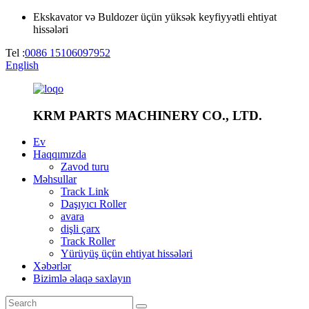
Ekskavator və Buldozer üçün yüksək keyfiyyətli ehtiyat
hissələri
Tel :
0086 15106097952
English
KRM PARTS MACHINERY CO., LTD.
Ev
Haqqımızda
Zavod turu
Məhsullar
Track Link
Daşıyıcı Roller
avara
dişli çarx
Track Roller
Yürüyüş üçün ehtiyat hissələri
Xəbərlər
Bizimlə əlaqə saxlayın