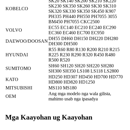
SK20 SK140 SK200 SK210 SK220
SK230 SK350 SK260 SK30 SK310
KOBELCO
SK320 SK330 SK350 SK450 K907
PH335 PH440 PH550 PH7055 3055
BM450 PH7055 CKC2500
EC55 EC140 EC210 EC240 EC290
VOLVO
EC360 EC460 EC700 EC950
DH55 DH60 DH150 DH220 DH280
DAEWOO/DOOSAN
DH300 DH500
R55 R60 R80 R130 R200 R210 R215
HYUNDAI
R225 R230 R290 R320 R450 R480
R500 R520
SH60 SH120 SH20 SH220 SH280
SUMITOMO
SH300 SH350 LS108 LS118 LS2800
HD250 HD307 HD450 HD700 HD770
KATO
HD800 HD820 HD1250
MITSUBISHI
MS110 MS180
Ang mga modelo nga wala gilista,
OEM
mahimo usab nga ipasadya
Mga Kaayohan ug Kaayohan