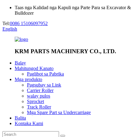
Taas nga Kalidad nga Kapuli nga Parte Para sa Excavator &
Bulldozer
Tel:
0086 15106097952
English
KRM PARTS MACHINERY CO., LTD.
Balay
Mahitungod Kanato
Paglibot sa Pabrika
Mga produkto
Pagsubay sa Link
Carrier Roller
walay pulos
Sprocket
Track Roller
Mga Spare Part sa Undercarriage
Balita
Kontaka Kami