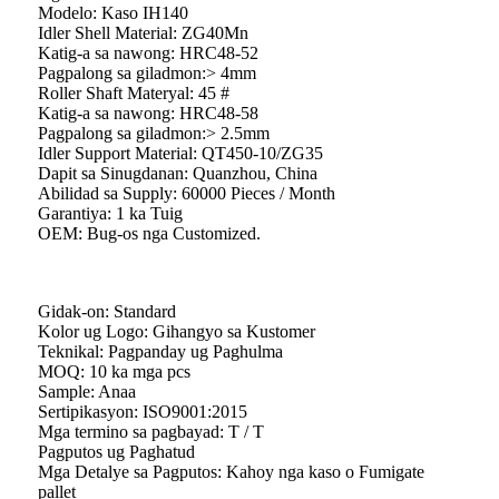
Modelo: Kaso IH140
Idler Shell Material: ZG40Mn
Katig-a sa nawong: HRC48-52
Pagpalong sa giladmon:> 4mm
Roller Shaft Materyal: 45 #
Katig-a sa nawong: HRC48-58
Pagpalong sa giladmon:> 2.5mm
Idler Support Material: QT450-10/ZG35
Dapit sa Sinugdanan: Quanzhou, China
Abilidad sa Supply: 60000 Pieces / Month
Garantiya: 1 ka Tuig
OEM: Bug-os nga Customized.
Gidak-on: Standard
Kolor ug Logo: Gihangyo sa Kustomer
Teknikal: Pagpanday ug Paghulma
MOQ: 10 ka mga pcs
Sample: Anaa
Sertipikasyon: ISO9001:2015
Mga termino sa pagbayad: T / T
Pagputos ug Paghatud
Mga Detalye sa Pagputos: Kahoy nga kaso o Fumigate
pallet