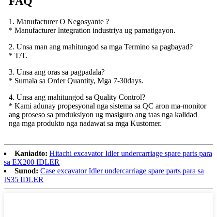
FAQ
1. Manufacturer O Negosyante ?
* Manufacturer Integration industriya ug pamatigayon.
2. Unsa man ang mahitungod sa mga Termino sa pagbayad?
* T/T.
3. Unsa ang oras sa pagpadala?
* Sumala sa Order Quantity, Mga 7-30days.
4. Unsa ang mahitungod sa Quality Control?
* Kami adunay propesyonal nga sistema sa QC aron ma-monitor
ang proseso sa produksiyon ug masiguro ang taas nga kalidad
nga mga produkto nga nadawat sa mga Kustomer.
Kaniadto:
Hitachi excavator Idler undercarriage spare parts para
sa EX200 IDLER
Sunod:
Case excavator Idler undercarriage spare parts para sa
IS35 IDLER