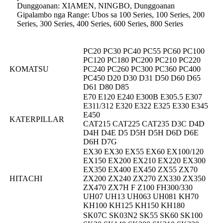
Dunggoanan: XIAMEN, NINGBO, Dunggoanan
Gipalambo nga Range: Ubos sa 100 Series, 100 Series, 200
Series, 300 Series, 400 Series, 600 Series, 800 Series
PC20 PC30 PC40 PC55 PC60 PC100
PC120 PC180 PC200 PC210 PC220
KOMATSU
PC240 PC260 PC300 PC360 PC400
PC450 D20 D30 D31 D50 D60 D65
D61 D80 D85
E70 E120 E240 E300B E305.5 E307
E311/312 E320 E322 E325 E330 E345
E450
KATERPILLAR
CAT215 CAT225 CAT235 D3C D4D
D4H D4E D5 D5H D5H D6D D6E
D6H D7G
EX30 EX30 EX55 EX60 EX100/120
EX150 EX200 EX210 EX220 EX300
EX350 EX400 EX450 ZX55 ZX70
HITACHI
ZX200 ZX240 ZX270 ZX330 ZX350
ZX470 ZX7H F Z100 FH300/330
UH07 UH13 UH063 UH081 KH70
KH100 KH125 KH150 KH180
SK07C SK03N2 SK55 SK60 SK100