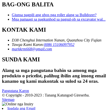
BAG-ONG BALITA
Giunsa pagpili ang ubos nga roller alang sa Bulldozer?
Mga pamaagi sa pagkunhod sa pagsul-ob sa excavator wal...
KONTAK KAMI
D38 Chenghui Internation Nanan, Quanzhou City Fujian
Tawga Kami Karon:
0086 15106097952
markkrm668@gmail.com
SUNDA KAMI
Alang sa mga pangutana bahin sa among mga
produkto o pricelist, palihug ibilin ang imong email
kanamo ug kami makontak sa sulod sa 24 oras.
Pangutana Karon
© Copyright - 2010-2023 : Tanang Katungod Gireserba.
Sitemap
Ipadala ang Email