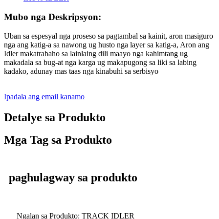
Mubo nga Deskripsyon:
Uban sa espesyal nga proseso sa pagtambal sa kainit, aron masiguro
nga ang katig-a sa nawong ug husto nga layer sa katig-a, Aron ang
Idler makatrabaho sa lainlaing dili maayo nga kahimtang ug
makadala sa bug-at nga karga ug makapugong sa liki sa labing
kadako, adunay mas taas nga kinabuhi sa serbisyo
Ipadala ang email kanamo
Detalye sa Produkto
Mga Tag sa Produkto
paghulagway sa produkto
Ngalan sa Produkto: TRACK IDLER